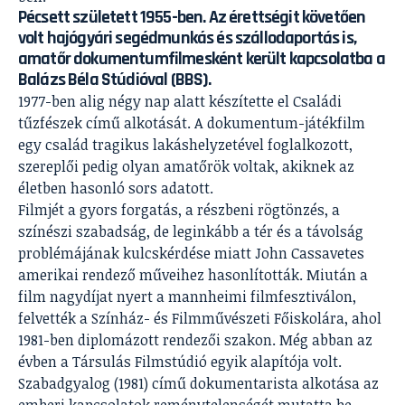
Pécsett született 1955-ben. Az érettségit követően
volt hajógyári segédmunkás és szállodaportás is,
amatőr dokumentumfilmesként került kapcsolatba a
Balázs Béla Stúdióval (BBS).
1977-ben alig négy nap alatt készítette el Családi
tűzfészek című alkotását. A dokumentum-játékfilm
egy család tragikus lakáshelyzetével foglalkozott,
szereplői pedig olyan amatőrök voltak, akiknek az
életben hasonló sors adatott.
Filmjét a gyors forgatás, a részbeni rögtönzés, a
színészi szabadság, de leginkább a tér és a távolság
problémájának kulcskérdése miatt John Cassavetes
amerikai rendező műveihez hasonlították. Miután a
film nagydíjat nyert a mannheimi filmfesztiválon,
felvették a Színház- és Filmművészeti Főiskolára, ahol
1981-ben diplomázott rendezői szakon. Még abban az
évben a Társulás Filmstúdió egyik alapítója volt.
Szabadgyalog (1981) című dokumentarista alkotása az
emberi kapcsolatok reménytelenségét mutatta be,