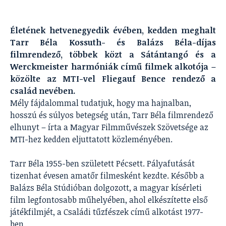
Életének hetvenegyedik évében, kedden meghalt
Tarr Béla Kossuth- és Balázs Béla-díjas
filmrendező, többek közt a Sátántangó és a
Werckmeister harmóniák című filmek alkotója –
közölte az MTI-vel Fliegauf Bence rendező a
család nevében.
Mély fájdalommal tudatjuk, hogy ma hajnalban,
hosszú és súlyos betegség után, Tarr Béla filmrendező
elhunyt – írta a Magyar Filmművészek Szövetsége az
MTI-hez kedden eljuttatott közleményében.
Tarr Béla 1955-ben született Pécsett. Pályafutását
tizenhat évesen amatőr filmesként kezdte. Később a
Balázs Béla Stúdióban dolgozott, a magyar kísérleti
film legfontosabb műhelyében, ahol elkészítette első
játékfilmjét, a Családi tűzfészek című alkotást 1977-
ben.