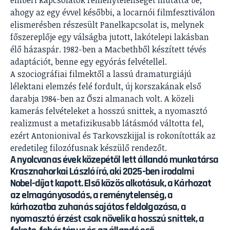
ahogy az egy évvel későbbi, a locarnói filmfesztiválon
elismerésben részesült Panelkapcsolat is, melynek
főszereplője egy válságba jutott, lakótelepi lakásban
élő házaspár. 1982-ben a Macbethből készített tévés
adaptációt, benne egy egyórás felvétellel.
A szociográfiai filmektől a lassú dramaturgiájú
lélektani elemzés felé fordult, új korszakának első
darabja 1984-ben az Őszi almanach volt. A közeli
kamerás felvételeket a hosszú snittek, a nyomasztó
realizmust a metafizikusabb látásmód váltotta fel,
ezért Antonionival és Tarkovszkijjal is rokonították az
eredetileg filozófusnak készülő rendezőt.
A nyolcvanas évek közepétől lett állandó munkatársa
Krasznahorkai László író, aki 2025-ben irodalmi
Nobel-díjat kapott. Első közös alkotásuk, a Kárhozat
az elmagányosodás, a reménytelenség, a
kárhozatba zuhanás sajátos feldolgozása, a
nyomasztó érzést csak növelik a hosszú snittek, a