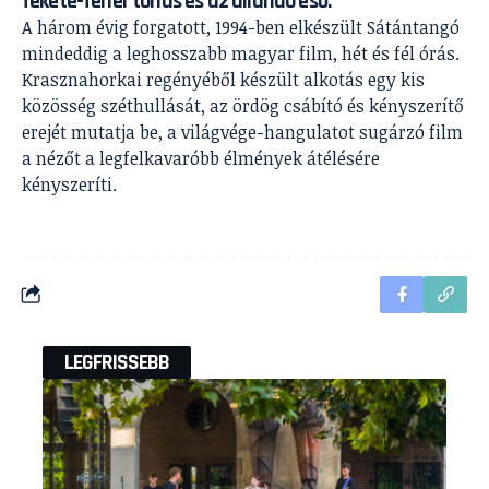
fekete-fehér tónus és az állandó eső.
A három évig forgatott, 1994-ben elkészült Sátántangó
mindeddig a leghosszabb magyar film, hét és fél órás.
Krasznahorkai regényéből készült alkotás egy kis
közösség széthullását, az ördög csábító és kényszerítő
erejét mutatja be, a világvége-hangulatot sugárzó film
a nézőt a legfelkavaróbb élmények átélésére
kényszeríti.
LEGFRISSEBB