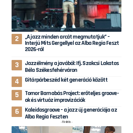
„A jazz minden arcát megmutatjuk” –
Interjú Mits Gergellyel az Alba Regia Feszt
2026-ról
Jazzélmény a javából: Ifj. Szakcsi Lakatos
Béla Székesfehérváron
Gitárpárbeszéd két generáció között
Tomor Barnabás Project: erőteljes groove-
ok és virtuóz improvizációk
Kaleidosgroove – a jazz új generációja az
Alba Regia Feszten
- Hirdetés -