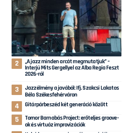
„A jazz minden arcát megmutatjuk” –
Interjú Mits Gergellyel az Alba Regia Feszt
2026-ról
Jazzélmény a javából: Ifj. Szakcsi Lakatos
Béla Székesfehérváron
Gitárpárbeszéd két generáció között
Tomor Barnabás Project: erőteljes groove-
ok és virtuóz improvizációk