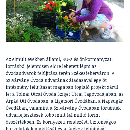
Az elmúlt években állami, EU-s és önkormányzati
forrásból jelentősen előre lehetett lépni az
óvodaudvarok felújítása terén Székesfehérváron. A
Szivárvány Óvoda udvarának átadásával egy öt
intézmény felújítását magában foglaló projekt zárul
le: a Tolnai Utcai Óvoda Sziget Utcai Tagóvodájában, az
Árpád Úti Óvodában, a Ligetsori Óvodában, a Napsugár
Óvodában, valamint a Szivárvány Óvodában történtek
udvarfejlesztések több mint 141 millió forint
összértékben. Ez környezeti rendezést, biztonságos
burkolatok kialakítását és a játékok felújítását,