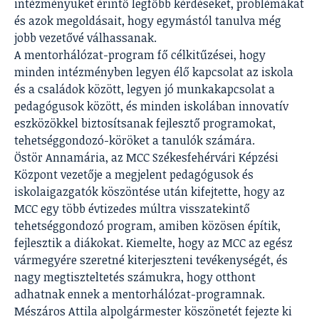
intézményüket érintő legfőbb kérdéseket, problémákat
és azok megoldásait, hogy egymástól tanulva még
jobb vezetővé válhassanak.
A mentorhálózat-program fő célkitűzései, hogy
minden intézményben legyen élő kapcsolat az iskola
és a családok között, legyen jó munkakapcsolat a
pedagógusok között, és minden iskolában innovatív
eszközökkel biztosítsanak fejlesztő programokat,
tehetséggondozó-köröket a tanulók számára.
Östör Annamária, az MCC Székesfehérvári Képzési
Központ vezetője a megjelent pedagógusok és
iskolaigazgatók köszöntése után kifejtette, hogy az
MCC egy több évtizedes múltra visszatekintő
tehetséggondozó program, amiben közösen építik,
fejlesztik a diákokat. Kiemelte, hogy az MCC az egész
vármegyére szeretné kiterjeszteni tevékenységét, és
nagy megtiszteltetés számukra, hogy otthont
adhatnak ennek a mentorhálózat-programnak.
Mészáros Attila alpolgármester köszönetét fejezte ki