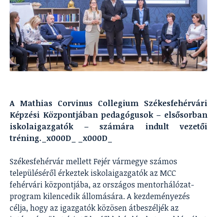
A Mathias Corvinus Collegium Székesfehérvári
Képzési Központjában pedagógusok – elsősorban
iskolaigazgatók – számára indult vezetői
tréning._x000D_ _x000D_
Székesfehérvár mellett Fejér vármegye számos
településéről érkeztek iskolaigazgatók az MCC
fehérvári központjába, az országos mentorhálózat-
program kilencedik állomására. A kezdeményezés
célja, hogy az igazgatók közösen átbeszéljék az