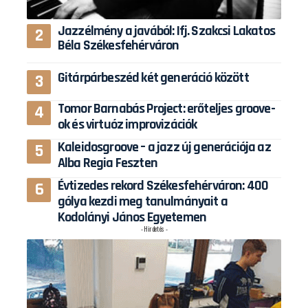
Jazzélmény a javából: Ifj. Szakcsi Lakatos
Béla Székesfehérváron
Gitárpárbeszéd két generáció között
Tomor Barnabás Project: erőteljes groove-
ok és virtuóz improvizációk
Kaleidosgroove – a jazz új generációja az
Alba Regia Feszten
Évtizedes rekord Székesfehérváron: 400
gólya kezdi meg tanulmányait a
Kodolányi János Egyetemen
- Hirdetés -