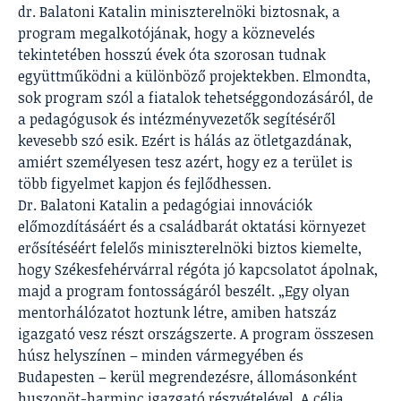
dr. Balatoni Katalin miniszterelnöki biztosnak, a
program megalkotójának, hogy a köznevelés
tekintetében hosszú évek óta szorosan tudnak
együttműködni a különböző projektekben. Elmondta,
sok program szól a fiatalok tehetséggondozásáról, de
a pedagógusok és intézményvezetők segítéséről
kevesebb szó esik. Ezért is hálás az ötletgazdának,
amiért személyesen tesz azért, hogy ez a terület is
több figyelmet kapjon és fejlődhessen.
Dr. Balatoni Katalin a pedagógiai innovációk
előmozdításáért és a családbarát oktatási környezet
erősítéséért felelős miniszterelnöki biztos kiemelte,
hogy Székesfehérvárral régóta jó kapcsolatot ápolnak,
majd a program fontosságáról beszélt. „Egy olyan
mentorhálózatot hoztunk létre, amiben hatszáz
igazgató vesz részt országszerte. A program összesen
húsz helyszínen – minden vármegyében és
Budapesten – kerül megrendezésre, állomásonként
huszonöt-harminc igazgató részvételével. A célja,