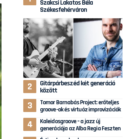
Szakcsi Lakatos Béla
Székesfehérváron
Gitárpárbeszéd két generáció
között
Tomor Barnabás Project: erőteljes
groove-ok és virtuóz improvizációk
Kaleidosgroove – a jazz új
generációja az Alba Regia Feszten