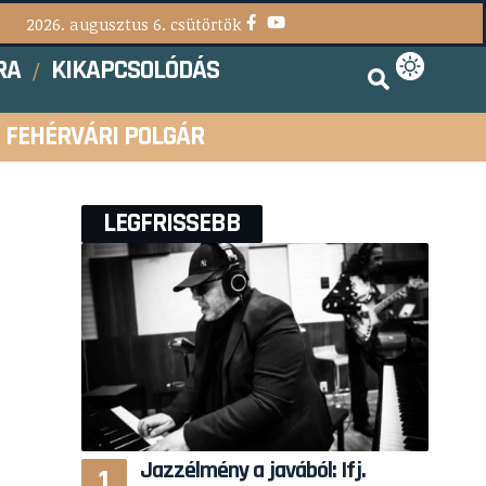
2026. augusztus 6. csütörtök
RA
KIKAPCSOLÓDÁS
FEHÉRVÁRI POLGÁR
LEGFRISSEBB
Jazzélmény a javából: Ifj.