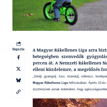
Megosztás
A Magyar Rákellenes Liga arra bizt
betegségben szenvedők gyógyul
percen át. A Nemzeti Rákellenes Na
elleni küzdelemre, a megelőzés fo
„Sétálj, gyalogolj, fuss, kirándulj, rollerezz, keré
Magyar Rákellenes Liga
felhívásában. Április 10-én
ösztönöznek annak érdekében, hogy egészségesebben