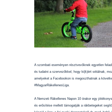
A szombati eseményen résztvevőknek egyetlen felada
és tudatni a szervezőkkel, hogy ki(k)ért sétálnak, mo
amelyeket a Facebookon is megoszthatnak a követk
#MagyarRákellenesLiga.
A Nemzeti Rákellenes Napon 10 órakor egy jótékonysá
és erősítése mellett támogatják a rákbetegeket segí