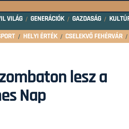
VIL VILÁG
GENERÁCIÓK
GAZDASÁG
KULTÚ
SPORT
HELYI ÉRTÉK
CSELEKVŐ FEHÉRVÁR
szombaton lesz a
nes Nap