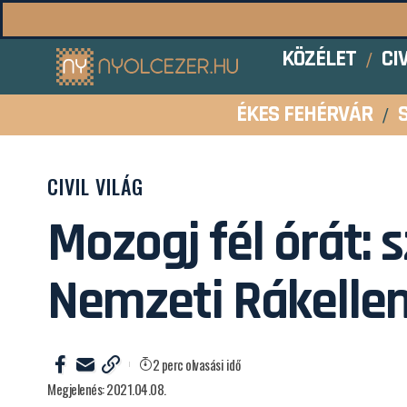
KÖZÉLET
CI
ÉKES FEHÉRVÁR
CIVIL VILÁG
Mozogj fél órát: 
Nemzeti Rákelle
2 perc olvasási idő
Megjelenés: 2021.04.08.