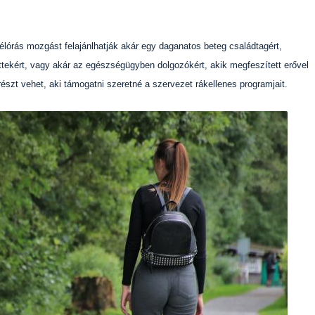
élórás mozgást felajánlhatják akár egy daganatos beteg családtagért,
ttekért, vagy akár az egészségügyben dolgozókért, akik megfeszített erővel
szt vehet, aki támogatni szeretné a szervezet rákellenes programjait.