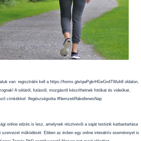
tuk van: regisztrálni kell a https://forms.gle/qwPgkrHGeGn4TWuh8 oldalon,
zognak! A sétáról, futásról, mozgásról készíthetnek fotókat és videókat,
ező címkékkel: #egészségséta #NemzetiRákellenesNap
gi online edzés is lesz, amelynek résztvevői a saját testünk karbantartása
tő szervezet működését. Ebben az évben egy online interaktív eseménnyel is