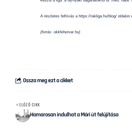
készül a liga: a fej-nyaki daganatokról dr. med. habi
A részletes felhívás a https://rakliga.hu/blog/ oldalon
(forrás: okkfehervar.hu)
Ossza meg ezt a cikket
ELŐZŐ CIKK
Hamarosan indulhat a Móri út felújítása