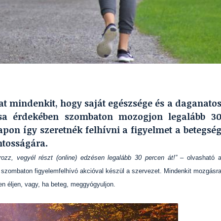
at mindenkit, hogy saját egészsége és a daganato
ása érdekében szombaton mozogjon legalább 3
pon így szeretnék felhívni a figyelmet a betegsé
ntosságára.
kpározz, vegyél részt (online) edzésen legalább 30 percen át!”
– olvasható 
, szombaton figyelemfelhívó akcióval készül a szervezet. Mindenkit mozgásr
 éljen, vagy, ha beteg, meggyógyuljon.