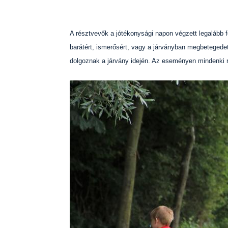
A résztvevők a jótékonysági napon végzett legalább f
barátért, ismerősért, vagy a járványban megbetegede
dolgoznak a járvány idején. Az eseményen mindenki ré