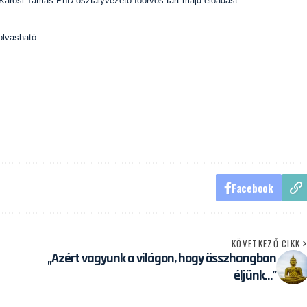
l. Karosi Tamás PhD osztályvezető főorvos tart majd előadást.
 olvasható.
Facebook
KÖVETKEZŐ CIKK
„Azért vagyunk a világon, hogy összhangban
éljünk…”