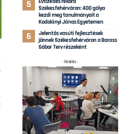
Évtizedes rekord
Székesfehérváron: 400 gólya
kezdi meg tanulmányait a
Kodolányi János Egyetemen
Jelentős vasúti fejlesztések
jönnek Székesfehérváron a Baross
Gábor Terv részeként
- Hirdetés -
s
0
g
a
a