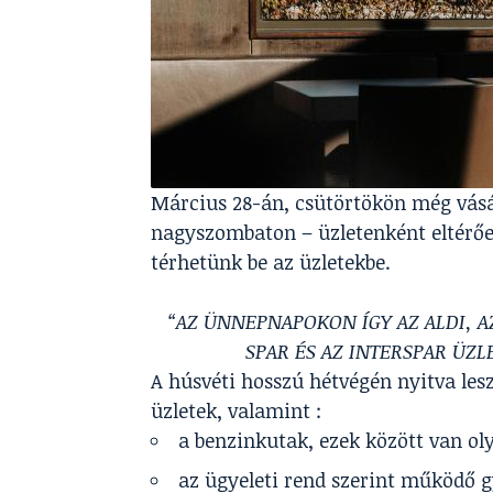
Március 28-án, csütörtökön még vásá
nagyszombaton – üzletenként eltérően
térhetünk be az üzletekbe.
“AZ ÜNNEPNAPOKON ÍGY AZ ALDI, AZ
SPAR ÉS AZ INTERSPAR ÜZLE
A húsvéti hosszú hétvégén nyitva les
üzletek, valamint :
a benzinkutak, ezek között van oly
az ügyeleti rend szerint működő 