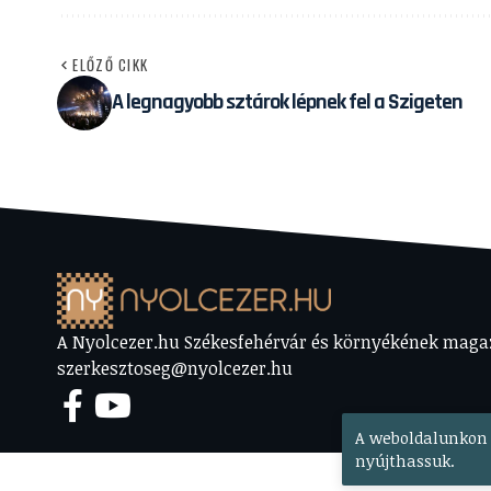
ELŐZŐ CIKK
A legnagyobb sztárok lépnek fel a Szigeten
A Nyolcezer.hu Székesfehérvár és környékének magazi
szerkesztoseg@nyolcezer.hu
A weboldalunkon 
nyújthassuk.