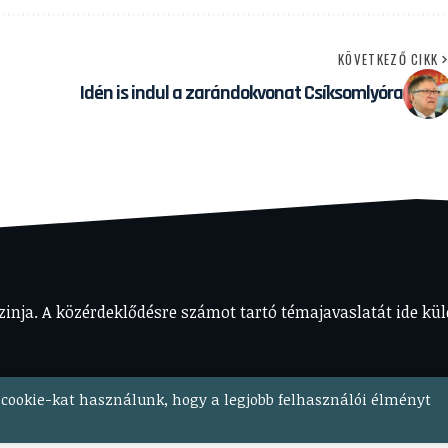
KÖVETKEZŐ CIKK
Idén is indul a zarándokvonat Csíksomlyóra
nja. A közérdeklődésre számot tartó témajavaslatát ide kül
cookie-kat használunk, hogy a legjobb felhasználói élményt