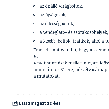
az önálló virágboltok,
az újságosok,
az édességboltok,
a vendéglátó- és szórakozóhelyek,
a kisebb, boltok, trafikok, ahol a 
Emellett fontos tudni, hogy a szemet
el.
A nyitvatartások mellett a nyári idősz
ami március 31-ére, húsvétvasárnapra 
a mutatókat.
Ossza meg ezt a cikket