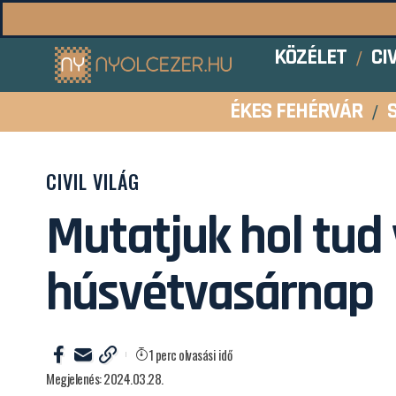
KÖZÉLET
CI
ÉKES FEHÉRVÁR
CIVIL VILÁG
Mutatjuk hol tud 
húsvétvasárnap
1 perc olvasási idő
Megjelenés: 2024.03.28.