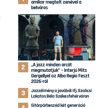
amikor megtelt zenével a
belváros
k
,
„A jazz minden arcát
megmutatjuk” – Interjú Mits
Gergellyel az Alba Regia Feszt
2026-ról
Jazzélmény a javából: Ifj. Szakcsi
Lakatos Béla Székesfehérváron
Gitárpárbeszéd két generáció