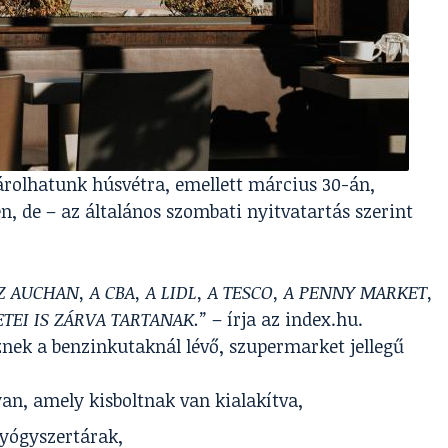
rolhatunk húsvétra, emellett március 30-án,
, de – az általános szombati nyitvatartás szerint
 AUCHAN, A CBA, A LIDL, A TESCO, A PENNY MARKET,
TEI IS ZÁRVA TARTANAK.”
– írja az
index.hu
.
znek a benzinkutaknál lévő, szupermarket jellegű
an, amely kisboltnak van kialakítva,
gyógyszertárak,