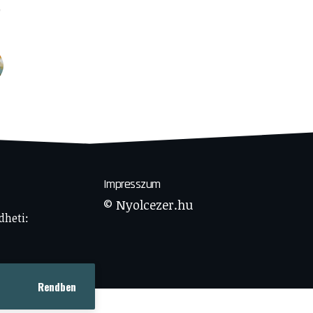
Impresszum
© Nyolcezer.hu
dheti:
Rendben