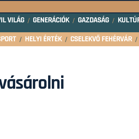
VIL VILÁG
GENERÁCIÓK
GAZDASÁG
KULTÚ
SPORT
HELYI ÉRTÉK
CSELEKVŐ FEHÉRVÁR
vásárolni