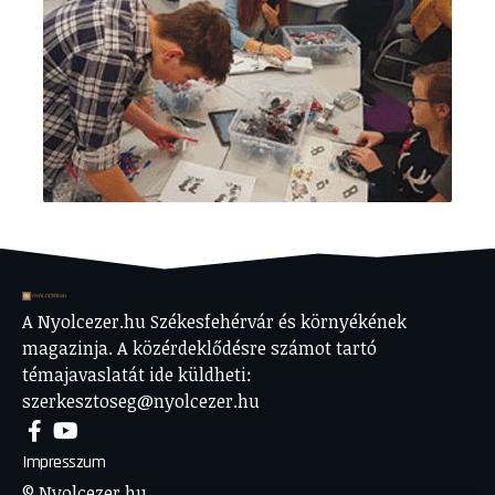
A Nyolcezer.hu Székesfehérvár és környékének
magazinja. A közérdeklődésre számot tartó
témajavaslatát ide küldheti:
szerkesztoseg@nyolcezer.hu
Impresszum
© Nyolcezer.hu