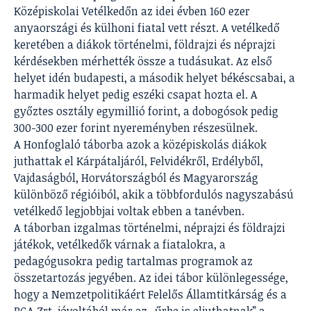
Középiskolai Vetélkedőn az idei évben 160 ezer
anyaországi és külhoni fiatal vett részt. A vetélkedő
keretében a diákok történelmi, földrajzi és néprajzi
kérdésekben mérhették össze a tudásukat. Az első
helyet idén budapesti, a második helyet békéscsabai, a
harmadik helyet pedig eszéki csapat hozta el. A
győztes osztály egymillió forint, a dobogósok pedig
300-300 ezer forint nyereményben részesülnek.
A Honfoglaló táborba azok a középiskolás diákok
juthattak el Kárpátaljáról, Felvidékről, Erdélyből,
Vajdaságból, Horvátországból és Magyarország
különböző régióiból, akik a többfordulós nagyszabású
vetélkedő legjobbjai voltak ebben a tanévben.
A táborban izgalmas történelmi, néprajzi és földrajzi
játékok, vetélkedők várnak a fiatalokra, a
pedagógusokra pedig tartalmas programok az
összetartozás jegyében. Az idei tábor különlegessége,
hogy a Nemzetpolitikáért Felelős Államtitkárság és a