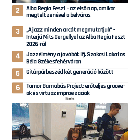
Alba Regia Feszt – az első nap, amikor
megtelt zenével a belváros
„A jazz minden arcát megmutatjuk” –
Interjú Mits Gergellyel az Alba Regia Feszt
2026-ról
Jazzélmény a javából: Ifj. Szakcsi Lakatos
Béla Székesfehérváron
Gitárpárbeszéd két generáció között
Tomor Barnabás Project: erőteljes groove-
ok és virtuóz improvizációk
- Hirdetés -