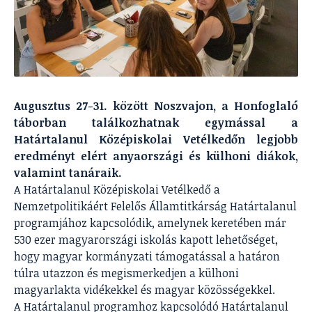
Augusztus 27-31. között Noszvajon, a Honfoglaló
táborban találkozhatnak egymással a
Határtalanul Középiskolai Vetélkedőn legjobb
eredményt elért anyaországi és külhoni diákok,
valamint tanáraik.
A Határtalanul Középiskolai Vetélkedő a
Nemzetpolitikáért Felelős Államtitkárság Határtalanul
programjához kapcsolódik, amelynek keretében már
530 ezer magyarországi iskolás kapott lehetőséget,
hogy magyar kormányzati támogatással a határon
túlra utazzon és megismerkedjen a külhoni
magyarlakta vidékekkel és magyar közösségekkel.
A Határtalanul programhoz kapcsolódó Határtalanul