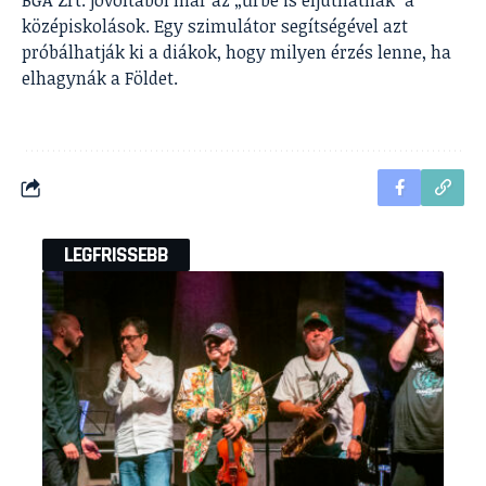
BGA Zrt. jóvoltából már az „űrbe is eljuthatnak” a
középiskolások. Egy szimulátor segítségével azt
próbálhatják ki a diákok, hogy milyen érzés lenne, ha
elhagynák a Földet.
LEGFRISSEBB