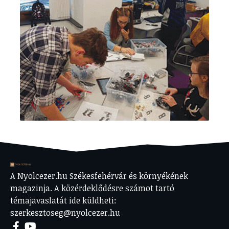
A Nyolcezer.hu Székesfehérvár és környékének
magazinja. A közérdeklődésre számot tartó
témajavaslatát ide küldheti:
szerkesztoseg@nyolcezer.hu