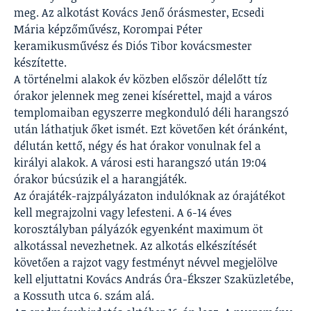
meg. Az alkotást Kovács Jenő órásmester, Ecsedi
Mária képzőművész, Korompai Péter
keramikusművész és Diós Tibor kovácsmester
készítette.
A történelmi alakok év közben először délelőtt tíz
órakor jelennek meg zenei kísérettel, majd a város
templomaiban egyszerre megkonduló déli harangszó
után láthatjuk őket ismét. Ezt követően két óránként,
délután kettő, négy és hat órakor vonulnak fel a
királyi alakok. A városi esti harangszó után 19:04
órakor búcsúzik el a harangjáték.
Az órajáték-rajzpályázaton indulóknak az órajátékot
kell megrajzolni vagy lefesteni. A 6-14 éves
korosztályban pályázók egyenként maximum öt
alkotással nevezhetnek. Az alkotás elkészítését
követően a rajzot vagy festményt névvel megjelölve
kell eljuttatni Kovács András Óra-Ékszer Szaküzletébe,
a Kossuth utca 6. szám alá.