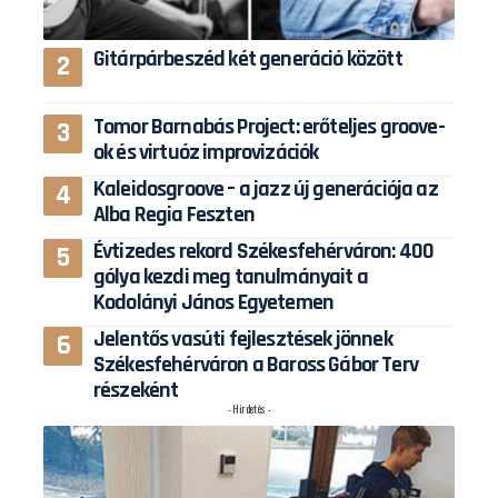
Gitárpárbeszéd két generáció között
Tomor Barnabás Project: erőteljes groove-
ok és virtuóz improvizációk
Kaleidosgroove – a jazz új generációja az
Alba Regia Feszten
Évtizedes rekord Székesfehérváron: 400
gólya kezdi meg tanulmányait a
Kodolányi János Egyetemen
Jelentős vasúti fejlesztések jönnek
Székesfehérváron a Baross Gábor Terv
részeként
- Hirdetés -