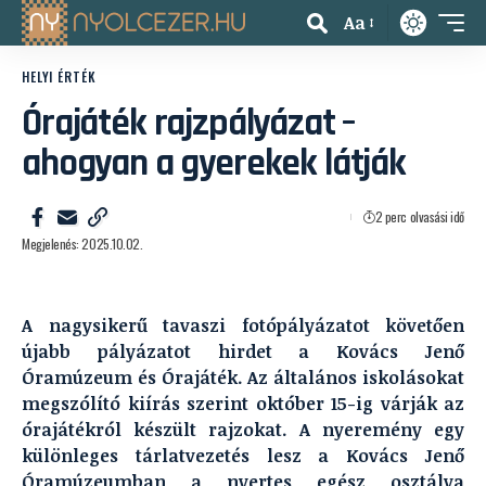
Aa
HELYI ÉRTÉK
Órajáték rajzpályázat –
ahogyan a gyerekek látják
2 perc olvasási idő
Megjelenés: 2025.10.02.
A nagysikerű tavaszi fotópályázatot követően
újabb pályázatot hirdet a Kovács Jenő
Óramúzeum és Órajáték. Az általános iskolásokat
megszólító kiírás szerint október 15-ig várják az
órajátékról készült rajzokat. A nyeremény egy
különleges tárlatvezetés lesz a Kovács Jenő
Óramúzeumban a nyertes egész osztálya