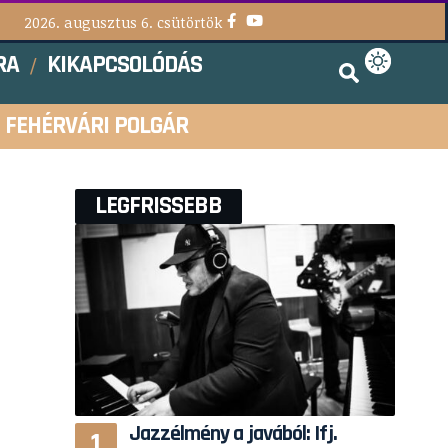
2026. augusztus 6. csütörtök
RA
KIKAPCSOLÓDÁS
FEHÉRVÁRI POLGÁR
LEGFRISSEBB
Jazzélmény a javából: Ifj.