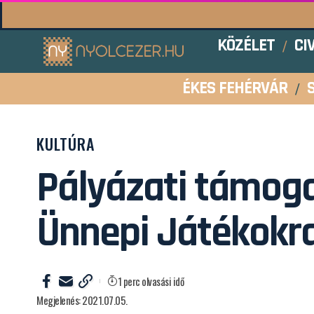
KÖZÉLET
CI
ÉKES FEHÉRVÁR
KULTÚRA
Pályázati támoga
Ünnepi Játékokr
1 perc olvasási idő
Megjelenés: 2021.07.05.