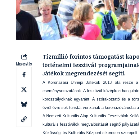
Tízmillió forintos támogatást kapo
Megosztás
történelmi fesztivál programjaina
Játékok megrendezését segíti.
A Koronázási Ünnepi Játékok 2013 óta része a 
eseménysorozatának. A fesztivál középkori hangulatot
korosztályoknak egyaránt. A szórakoztató és a törté
évről évre sok turistát vonzanak a koronázóvárosba 
A Nemzeti Kulturális Alap Kulturális Fesztiválok Kol
kulturális fesztiválok megvalósítását segítő pályáza
Közösségi és Kulturális Központ sikeresen szerepelt.