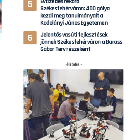
Évtizedes rekord
Székesfehérváron: 400 gólya
kezdi meg tanulmányait a
Kodolányi János Egyetemen
Jelentős vasúti fejlesztések
jönnek Székesfehérváron a Baross
Gábor Terv részeként
k
- Hirdetés -
i
k
b
t