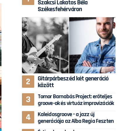
Szakcsi Lakatos Béla
Székesfehérváron
Gitárpárbeszéd két generáció
között
Tomor Barnabás Project: erőteljes
groove-ok és virtuóz improvizációk
Kaleidosgroove – a jazz új
generációja az Alba Regia Feszten