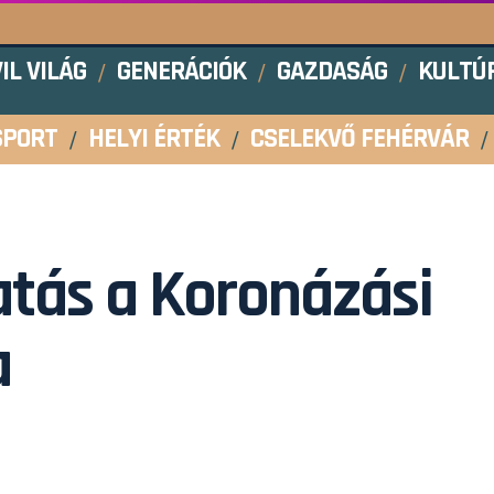
VIL VILÁG
GENERÁCIÓK
GAZDASÁG
KULTÚ
SPORT
HELYI ÉRTÉK
CSELEKVŐ FEHÉRVÁR
tás a Koronázási
a