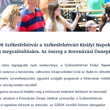
tt Székesfehérvár a Székesfehérvári Királyi Napo
k megvalósítására. Az összeg a Koronázási Ünnep
város legnagyobb nyári rendezvénye, a Székesfehérvári Királyi Napo
 varázsol a belvárosba, változatos kikapcsolódást kínál az ifjabb és időseb
nelmi ismeretterjesztést egyaránt szolgáló programok a fehérváriak mellet
az ország minden részéből.
légiuma tavasszal hirdette meg a művészeti értékeket létrehozó és bemutató
tát, amelyen a Koronázási Ünnepi Játékok szervezője, a Székesfehérvári
 A napokban érkezett az értesítés: az SZKKK tízmillió forintos támogatást