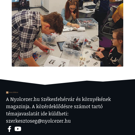
A Nyolcezer.hu Székesfehérvár és környékének
magazinja. A közérdeklődésre számot tartó
témajavaslatát ide küldheti:
szerkesztoseg@nyolcezer.hu