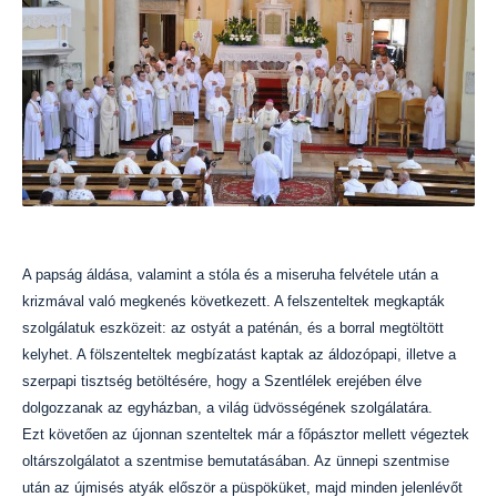
A papság áldása, valamint a stóla és a miseruha felvétele után a
krizmával való megkenés következett. A felszenteltek megkapták
szolgálatuk eszközeit: az ostyát a paténán, és a borral megtöltött
kelyhet. A fölszenteltek megbízatást kaptak az áldozópapi, illetve a
szerpapi tisztség betöltésére, hogy a Szentlélek erejében élve
dolgozzanak az egyházban, a világ üdvösségének szolgálatára.
Ezt követően az újonnan szenteltek már a főpásztor mellett végeztek
oltárszolgálatot a szentmise bemutatásában. Az ünnepi szentmise
után az újmisés atyák először a püspöküket, majd minden jelenlévőt