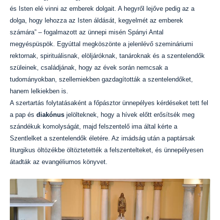
és Isten elé vinni az emberek dolgait. A hegyről lejőve pedig az a
dolga, hogy lehozza az Isten áldását, kegyelmét az emberek
számára” – fogalmazott az ünnepi misén Spányi Antal
megyéspüspök. Egyúttal megköszönte a jelenlévő szemináriumi
rektornak, spirituálisnak, elöljáróknak, tanároknak és a szentelendők
szüleinek, családjának, hogy az évek során nemcsak a
tudományokban, szellemiekben gazdagították a szentelendőket,
hanem lelkiekben is.
A szertartás folytatásaként a főpásztor ünnepélyes kérdéseket tett fel
a pap és
diakónus
jelölteknek, hogy a hívek előtt erősítsék meg
szándékuk komolyságát, majd felszentelő ima által kérte a
Szentlelket a szentelendők életére. Az imádság után a paptársak
liturgikus öltözékbe öltöztetették a felszentelteket, és ünnepélyesen
átadták az evangéliumos könyvet.