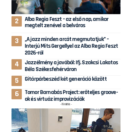
Alba Regia Feszt – az első nap, amikor
megtelt zenével a belváros
„A jazz minden arcát megmutatjuk” –
Interjú Mits Gergellyel az Alba Regia Feszt
2026-ról
Jazzélmény a javából: Ifj. Szakcsi Lakatos
Béla Székesfehérváron
Gitárpárbeszéd két generáció között
Tomor Barnabás Project: erőteljes groove-
ok és virtuóz improvizációk
- Hirdetés -