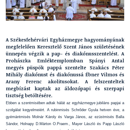
A Székesfehérvári Egyházmegye hagyományának
megfelelően Keresztelő Szent János születésének
ünnepén végzik a pap- és diakónusszentelést. A
Prohászka Emléktemplomban Spányi Antal
megyés püspök pappá szentelte Szakács Péter
Mihály diakónust és diakónussá Ébner Vilmos és
Arany Ferenc akolitusokat. A felszenteltek
megbízást kaptak az áldozópapi és szerpapi
tisztség betöltésére.
Ebben a szentmisében adtak hálát az egyházmegye jubiláns papjai a
szolgálat kegyelmeiért. A rubinmisés Schrőder Gyula hetven éve, a
gyémántmisés Molnár Károly és Varga János, az ezüstmisés Balla
Sándor, Holnapy D.Márton O.Praem., Mayer László és Papp László