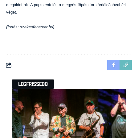
megáldottak. A papszentelés a megyés főpásztor záróáldásával ért
véget.
(forrás: szekesfehervar.hu)
LEGFRISSEBB