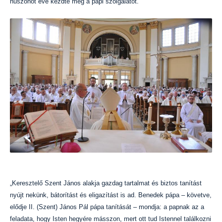
huszonöt éve kezdte meg a papi szolgálatot.
„Keresztelő Szent János alakja gazdag tartalmat és biztos tanítást
nyújt nekünk, bátorítást és eligazítást is ad. Benedek pápa – követve,
elődje II. (Szent) János Pál pápa tanítását – mondja: a papnak az a
feladata, hogy Isten hegyére másszon, mert ott tud Istennel találkozni