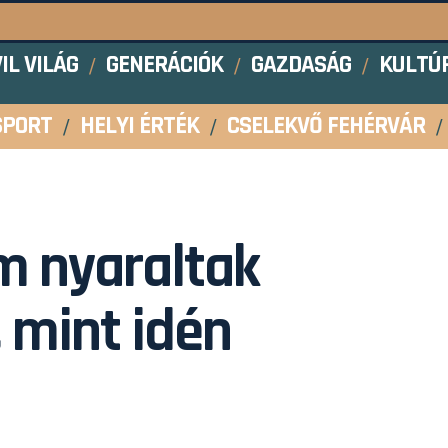
VIL VILÁG
GENERÁCIÓK
GAZDASÁG
KULTÚ
SPORT
HELYI ÉRTÉK
CSELEKVŐ FEHÉRVÁR
m nyaraltak
 mint idén