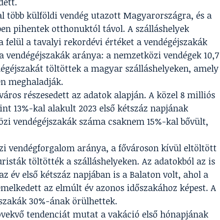
dett.
l több külföldi vendég utazott Magyarországra, és a
ben pihentek otthonuktól távol. A szálláshelyek
felül a tavalyi rekordévi értéket a vendégéjszakák
t a vendégéjszakák aránya: a nemzetközi vendégek 10,7
dégéjszakát töltöttek a magyar szálláshelyeken, amely
én meghaladják.
város részesedett az adatok alapján. A közel 8 milliós
nt 13%-kal alakult 2023 első kétszáz napjának
közi vendégéjszakák száma csaknem 15%-kal bővült,
 vendégforgalom aránya, a fővároson kívül eltöltött
isták töltötték a szálláshelyeken. Az adatokból az is
z év első kétszáz napjában is a Balaton volt, ahol a
melkedett az elmúlt év azonos időszakához képest. A
éjszakák 30%-ának örülhettek.
vekvő tendenciát mutat a vakáció első hónapjának