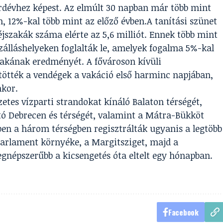
kordévhez képest. Az elmúlt 30 napban már több mint
, 12%-kal több mint az előző évben.A tanítási szünet
jszakák száma elérte az 5,6 milliót. Ennek több mint
szálláshelyeken foglalták le, amelyek fogalma 5%-kal
zakának eredményét. A fővároson kívüli
tötték a vendégek a vakáció első harminc napjában,
nkor.
zetes vízparti strandokat kínáló Balaton térségét,
ó Debrecen és térségét, valamint a Mátra-Bükköt
ben a három térségben regisztrálták ugyanis a legtöbb
Parlament környéke, a Margitsziget, majd a
egnépszerűbb a kicsengetés óta eltelt egy hónapban.
Facebook