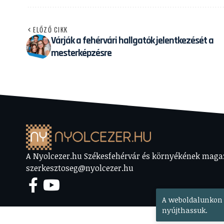
ELŐZŐ CIKK
Várják a fehérvári hallgatók jelentkezését a
mesterképzésre
A Nyolcezer.hu Székesfehérvár és környékének magazi
szerkesztoseg@nyolcezer.hu
A weboldalunkon 
nyújthassuk.