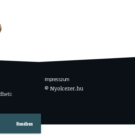
Impresszum
© Nyolcezer.hu
dheti:
Rendben