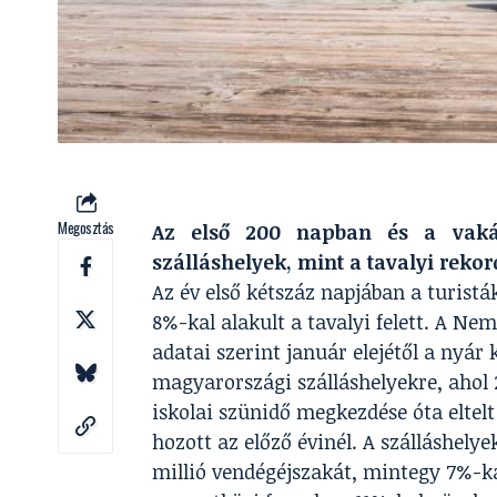
Megosztás
Az első 200 napban és a vakác
szálláshelyek, mint a tavalyi reko
Az év első kétszáz napjában a turist
8%-kal alakult a tavalyi felett. A Ne
adatai szerint január elejétől a nyár 
magyarországi szálláshelyekre, ahol 2
iskolai szünidő megkezdése óta eltel
hozott az előző évinél. A szálláshel
millió vendégéjszakát, mintegy 7%-ka