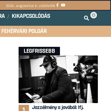
2026. augusztus 6. csütörtök
RA
KIKAPCSOLÓDÁS
FEHÉRVÁRI POLGÁR
LEGFRISSEBB
Jazzélmény a javából: Ifj.