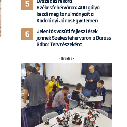
Évtizedes rekord
Székesfehérváron: 400 gólya
kezdi meg tanulmányait a
Kodolányi János Egyetemen
Jelentős vasúti fejlesztések
jönnek Székesfehérváron a Baross
Gábor Terv részeként
- Hirdetés -
a