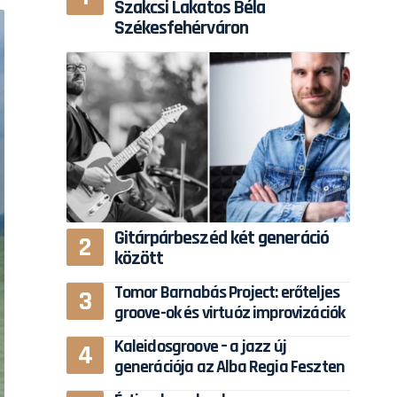
Szakcsi Lakatos Béla
Székesfehérváron
Gitárpárbeszéd két generáció
között
Tomor Barnabás Project: erőteljes
groove-ok és virtuóz improvizációk
Kaleidosgroove – a jazz új
generációja az Alba Regia Feszten