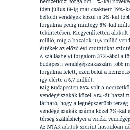
nemzetközi forgalom 11%-kal növeke
Idén július 18-ig már csaknem 19%-ka
belföldi vendégek közül is 6%-kal töb
forgalma pedig mintegy 8%-kal múlta 
tekintetében. Kiegyenlítetten alakul
millió, míg a hazaiak 10,6 millió ven
értékek az előző évi mutatókat szint
A szálláshelyi forgalom 37%-ából a fő
budapesti vendégéjszakaszám több mi
forgalma felett, ezen belül a nemzet
így elérte a 6,7 milliót.
Míg Budapesten 86% volt a nemzetközi
vendégéjszakák közel 70%-át hazai tur
látható, hogy a legnépszerűbb térség a
vendégéjszakák száma közel 7%-kal e
térség szálláshelyei a vidéki vendég
Az NTAK adatok szerint hasonlóan nö