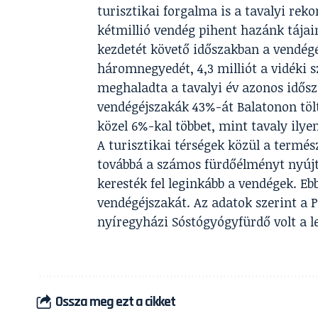
turisztikai forgalma is a tavalyi re
kétmillió vendég pihent hazánk tájain
kezdetét követő időszakban a vendégé
háromnegyedét, 4,3 milliót a vidéki 
meghaladta a tavalyi év azonos idős
vendégéjszakák 43%-át Balatonon töl
közel 6%-kal többet, mint tavaly ilye
A turisztikai térségek közül a termés
továbbá a számos fürdőélményt nyújt
keresték fel leginkább a vendégek. Eb
vendégéjszakát. Az adatok szerint a 
nyíregyházi Sóstógyógyfürdő volt a l
Ossza meg ezt a cikket