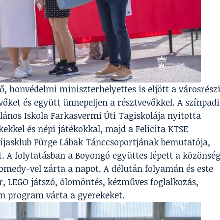
, honvédelmi miniszterhelyettes is eljött a városrész
őket és együtt ünnepeljen a résztvevőkkel. A színpadi
ános Iskola Farkasvermi Úti Tagiskolája nyitotta
kkel és népi játékokkal, majd a Felicita KTSE
íjasklub Fürge Lábak Tánccsoportjának bemutatója,
 A folytatásban a Boyongó együttes lépett a közönsé
comedy-vel zárta a napot. A délután folyamán és este
r, LEGO játszó, ólomöntés, kézműves foglalkozás,
m program várta a gyerekeket.