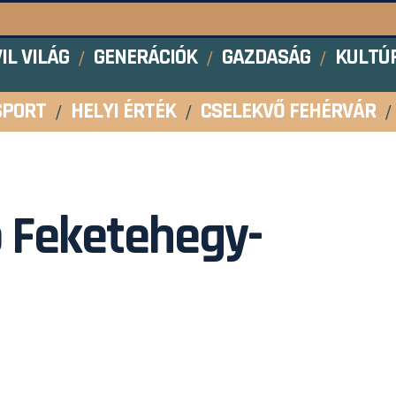
VIL VILÁG
GENERÁCIÓK
GAZDASÁG
KULTÚ
SPORT
HELYI ÉRTÉK
CSELEKVŐ FEHÉRVÁR
 Feketehegy-