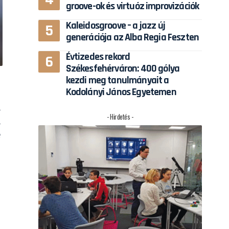
groove-ok és virtuóz improvizációk
Kaleidosgroove – a jazz új
generációja az Alba Regia Feszten
Évtizedes rekord
Székesfehérváron: 400 gólya
kezdi meg tanulmányait a
Kodolányi János Egyetemen
l
- Hirdetés -
n
e