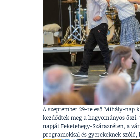
A szeptember 29-re eső Mihály-nap k
kezdődtek meg a hagyományos őszi-t
napját Feketehegy-Szárazréten, a vá
programokkal és gyerekeknek szóló, k