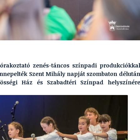
szórakoztató zenés-táncos színpadi produkciókka
nnepelték Szent Mihály napját szombaton délutá
zösségi Ház és Szabadtéri Színpad helyszínér