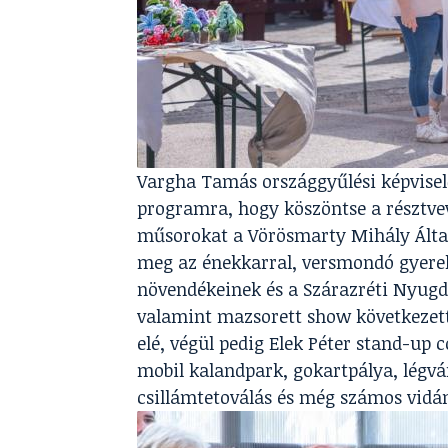
Vargha Tamás országgyűlési képviselő
programra, hogy köszöntse a résztvev
műsorokat a Vörösmarty Mihály Által
meg az énekkarral, versmondó gyereke
növendékeinek és a Szárazréti Nyugd
valamint mazsorett show következett.
elé, végül pedig Elek Péter stand-up 
mobil kalandpark, gokartpálya, légvá
csillámtetoválás és még számos vidá