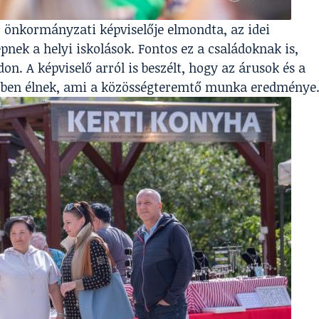
 önkormányzati képviselője elmondta, az idei
nek a helyi iskolások. Fontos ez a családoknak is,
on. A képviselő arról is beszélt, hogy az árusok és a
zben élnek, ami a közösségteremtő munka eredménye