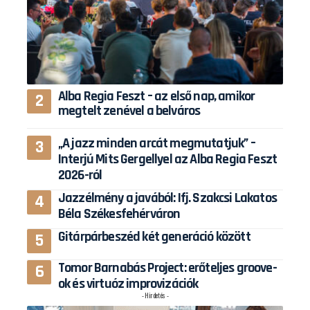
Alba Regia Feszt – az első nap, amikor
megtelt zenével a belváros
„A jazz minden arcát megmutatjuk” –
Interjú Mits Gergellyel az Alba Regia Feszt
2026-ról
Jazzélmény a javából: Ifj. Szakcsi Lakatos
Béla Székesfehérváron
Gitárpárbeszéd két generáció között
Tomor Barnabás Project: erőteljes groove-
ok és virtuóz improvizációk
- Hirdetés -