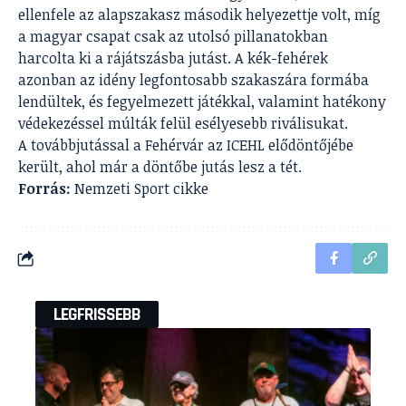
ellenfele az alapszakasz második helyezettje volt, míg
a magyar csapat csak az utolsó pillanatokban
harcolta ki a rájátszásba jutást. A kék-fehérek
azonban az idény legfontosabb szakaszára formába
lendültek, és fegyelmezett játékkal, valamint hatékony
védekezéssel múlták felül esélyesebb riválisukat.
A továbbjutással a Fehérvár az ICEHL elődöntőjébe
került, ahol már a döntőbe jutás lesz a tét.
Forrás:
Nemzeti Sport cikke
LEGFRISSEBB