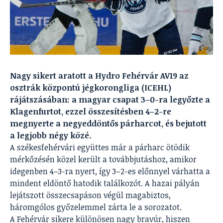
Nagy sikert aratott a Hydro Fehérvár AV19 az
osztrák központú jégkorongliga (ICEHL)
rájátszásában: a magyar csapat 3–0-ra legyőzte a
Klagenfurtot, ezzel összesítésben 4–2-re
megnyerte a negyeddöntős párharcot, és bejutott
a legjobb négy közé.
A székesfehérvári együttes már a párharc ötödik
mérkőzésén közel került a továbbjutáshoz, amikor
idegenben 4–3-ra nyert, így 3–2-es előnnyel várhatta a
mindent eldöntő hatodik találkozót. A hazai pályán
lejátszott összecsapáson végül magabiztos,
háromgólos győzelemmel zárta le a sorozatot.
A Fehérvár sikere különösen nagy bravúr, hiszen