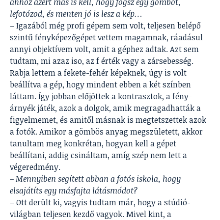
ahhoz azért más is kell, hogy fogsz egy gömböt,
lefotózod, és menten jó is lesz a kép…
– Igazából még profi gépem sem volt, teljesen belépő
szintű fényképezőgépet vettem magamnak, ráadásul
annyi objektívem volt, amit a géphez adtak. Azt sem
tudtam, mi azaz iso, az f érték vagy a zársebesség.
Rabja lettem a fekete-fehér képeknek, úgy is volt
beállítva a gép, hogy mindent ebben a két színben
láttam. Így jobban előjöttek a kontrasztok, a fény-
árnyék játék, azok a dolgok, amik megragadhatták a
figyelmemet, és amitől másnak is megtetszettek azok
a fotók. Amikor a gömbös anyag megszületett, akkor
tanultam meg konkrétan, hogyan kell a gépet
beállítani, addig csináltam, amíg szép nem lett a
végeredmény.
– Mennyiben segített abban a fotós iskola, hogy
elsajátíts egy másfajta látásmódot?
– Ott derült ki, vagyis tudtam már, hogy a stúdió-
világban teljesen kezdő vagyok. Mivel kint, a