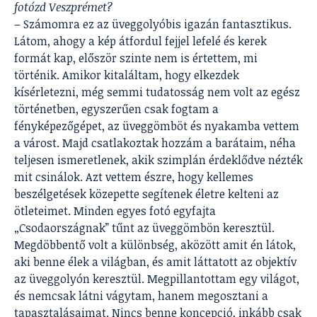
fotózd Veszprémet?
– Számomra ez az üveggolyóbis igazán fantasztikus.
Látom, ahogy a kép átfordul fejjel lefelé és kerek
formát kap, először szinte nem is értettem, mi
történik. Amikor kitaláltam, hogy elkezdek
kísérletezni, még semmi tudatosság nem volt az egész
történetben, egyszerűen csak fogtam a
fényképezőgépet, az üveggömböt és nyakamba vettem
a várost. Majd csatlakoztak hozzám a barátaim, néha
teljesen ismeretlenek, akik szimplán érdeklődve nézték
mit csinálok. Azt vettem észre, hogy kellemes
beszélgetések közepette segítenek életre kelteni az
ötleteimet. Minden egyes fotó egyfajta
„Csodaországnak” tűnt az üveggömbön keresztül.
Megdöbbentő volt a különbség, aközött amit én látok,
aki benne élek a világban, és amit láttatott az objektív
az üveggolyón keresztül. Megpillantottam egy világot,
és nemcsak látni vágytam, hanem megosztani a
tapasztalásaimat. Nincs benne koncepció, inkább csak