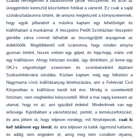
szabad hétvégéimen a barátnőmmel jártuk Veszprémet, és azon az
üveggömbön keresztül készítettem fotókat a városról. Ez csak a saját
szórakoztatásomra történt, de annyira megtetszett a környezetemnek,
hogy egyik pillanatról a másikra kaptam egy lehetőséget és
kiállíthattam a munkáimat. A Veszprémi Petőfi Színházban Veszprém
gömbbe zárva címmel láthatták az összegyűjtött anyagomat az
érdeklődők. Megdöbbentő volt számomra, hogy minden annyira
gyorsan történt, hiszen vettem egy gépet, és hipp-hopp, máris volt
egy kiállításom. Ahogy fotóztam tovább, úgy döntöttem, jó lenne egy
OKJ-s végzettséget szereznem és szombatonként átjártam
Székesfehérvárra iskolába. Közben kaptam még egy felkérést a
Nagymama című kiállításanyag létrehozására, ami a Fehérvári Civil
Központban is kiállításra került két éve. Mindig is szerelemből
fotóztam, nem megfelelési kényszerből. Mind a mai napig keresem az
utamat, hogy mi az, ami igazából érdekel. Mindenkinek van egy
erőssége. Kipróbáltam a városfotózást, portrét, a természetfotózást,
és arra jöttem rá, hogy teljesen mindegy, mit fényképezek,
csak ki
kell találnom egy témát
, és arra teljesen rá tudok úgymond kattanni,
és addig nem engedem el, amíg meg nem csinálom olyanra,