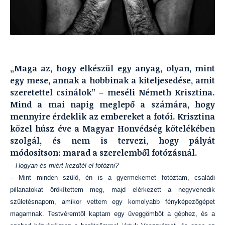
„Maga az, hogy elkészül egy anyag, olyan, mint
egy mese, annak a hobbinak a kiteljesedése, amit
szeretettel csinálok” – meséli Németh Krisztina.
Mind a mai napig meglepő a számára, hogy
mennyire érdeklik az embereket a fotói. Krisztina
közel húsz éve a Magyar Honvédség kötelékében
szolgál, és nem is tervezi, hogy pályát
módosítson: marad a szerelemből fotózásnál.
– Hogyan és miért kezdtél el fotózni?
– Mint minden szülő, én is a gyermekemet fotóztam, családi
pillanatokat örökítettem meg, majd elérkezett a negyvenedik
születésnapom, amikor vettem egy komolyabb fényképezőgépet
magamnak. Testvéremtől kaptam egy üveggömböt a géphez, és a