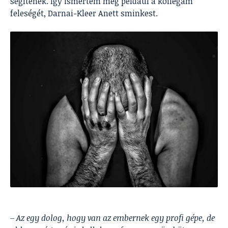
segítenek. Így ismertem meg például a kollégám
feleségét, Darnai-Kleer Anett sminkest.
– Az egy dolog, hogy van az embernek egy profi gépe, de