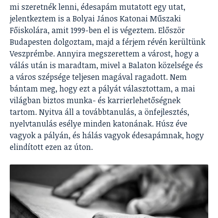
mi szeretnék lenni, édesapám mutatott egy utat,
jelentkeztem is a Bolyai János Katonai Műszaki
Főiskolára, amit 1999-ben el is végeztem. Először
Budapesten dolgoztam, majd a férjem révén kerültünk
Veszprémbe. Annyira megszerettem a várost, hogy a
válás után is maradtam, mivel a Balaton közelsége és
a város szépsége teljesen magával ragadott. Nem
bántam meg, hogy ezt a pályát választottam, a mai
világban biztos munka- és karrierlehetőségnek
tartom. Nyitva áll a továbbtanulás, a önfejlesztés,
nyelvtanulás esélye minden katonának. Húsz éve
vagyok a pályán, és hálás vagyok édesapámnak, hogy
elindított ezen az úton.