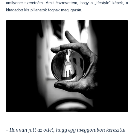
amilyenre szeretném. Amit észrevettem, hogy a „lifestyle” képek, a
kiragadott kis pillanatok fognak meg igazán.
– Honnan jött az ötlet, hogy egy üveggömbön keresztül