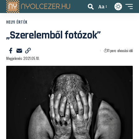
Aa
HELYI ÉRTÉK
„Szerelemből fotózok”
11 perc olvasási idő
Megjelenés: 2021.05.10.