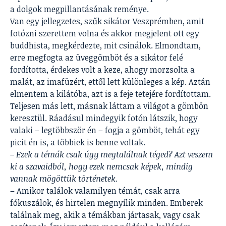
a dolgok megpillantásának reménye.
Van egy jellegzetes, szűk sikátor Veszprémben, amit
fotózni szerettem volna és akkor megjelent ott egy
buddhista, megkérdezte, mit csinálok. Elmondtam,
erre megfogta az üveggömböt és a sikátor felé
fordította, érdekes volt a keze, ahogy morzsolta a
malát, az imafüzért, ettől lett különleges a kép. Aztán
elmentem a kilátóba, azt is a feje tetejére fordítottam.
Teljesen más lett, másnak láttam a világot a gömbön
keresztül. Ráadásul mindegyik fotón látszik, hogy
valaki – legtöbbször én – fogja a gömböt, tehát egy
picit én is, a többiek is benne voltak.
– Ezek a témák csak úgy megtalálnak téged? Azt veszem
ki a szavaidból, hogy ezek nemcsak képek, mindig
vannak mögöttük történetek.
– Amikor találok valamilyen témát, csak arra
fókuszálok, és hirtelen megnyílik minden. Emberek
találnak meg, akik a témákban jártasak, vagy csak