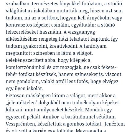
szabadban, természetes fényekkel fotóztam, a stúdió
világítást az iskolában mutatták meg, hiszen azt sem
tudtam, mi az a softbox, hogyan kell árnyékolni vagy
kontrasztos képeket csinálni, egyáltalán: a stúdió
felszereléseket használni. A vizsgaanyag
elkészítéséhez rengeteg házi feladatot kaptunk, így
tudtam gyakorolni, kreatívkodni. A tanfolyam
megtanított színesben is látni a világot.
Belekényszerített abba, hogy kilépjek a
komfortzónámból és ott mozogjak, ne csak fekete-
fehér fotókat készítsek, hanem színeseket is. Viszont
nem gondolom, valaki attól lesz fotós, hogy elvégez
egy ilyen iskolát.
Biztosan másképpen látom a világot, mert akkor a
„jelentéktelen” dolgokból nem tudnék olyan képeket
kihozni, mint amilyeneket készítek. Mondok egy
egyszerű példát. Amikor a barátnőmmel sétáltam
Veszprémben, készítettük a gömbös fotókat, lenéztem
és ott volt a karján egy tollpihe. Megragadta a