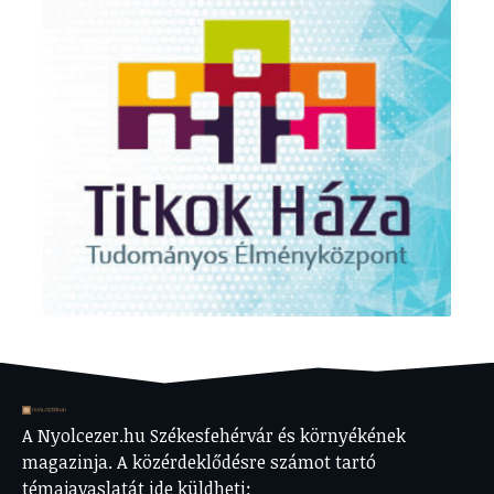
A Nyolcezer.hu Székesfehérvár és környékének
magazinja. A közérdeklődésre számot tartó
témajavaslatát ide küldheti: