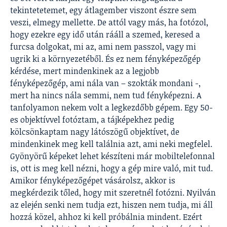
tekintetetemet, egy átlagember viszont észre sem
veszi, elmegy mellette. De attól vagy más, ha fotózol,
hogy ezekre egy idő után rááll a szemed, keresed a
furcsa dolgokat, mi az, ami nem passzol, vagy mi
ugrik ki a környezetéből. És ez nem fényképezőgép
kérdése, mert mindenkinek az a legjobb
fényképezőgép, ami nála van – szokták mondani -,
mert ha nincs nála semmi, nem tud fényképezni. A
tanfolyamon nekem volt a legkezdőbb gépem. Egy 50-
es objektívvel fotóztam, a tájképekhez pedig
kölcsönkaptam nagy látószögű objektívet, de
mindenkinek meg kell találnia azt, ami neki megfelel.
Gyönyörű képeket lehet készíteni már mobiltelefonnal
is, ott is meg kell nézni, hogy a gép mire való, mit tud.
Amikor fényképezőgépet vásárolsz, akkor is
megkérdezik tőled, hogy mit szeretnél fotózni. Nyilván
az elején senki nem tudja ezt, hiszen nem tudja, mi áll
hozzá közel, ahhoz ki kell próbálnia mindent. Ezért