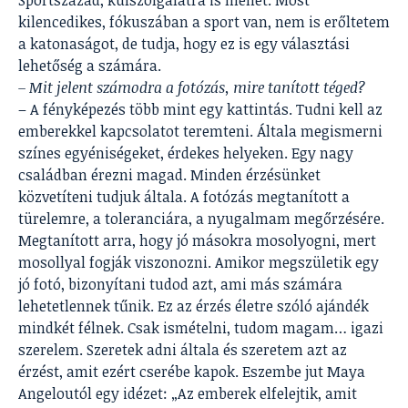
Sportszázad, külszolgálatra is mehet. Most
kilencedikes, fókuszában a sport van, nem is erőltetem
a katonaságot, de tudja, hogy ez is egy választási
lehetőség a számára.
– Mit jelent számodra a fotózás, mire tanított téged?
– A fényképezés több mint egy kattintás. Tudni kell az
emberekkel kapcsolatot teremteni. Általa megismerni
színes egyéniségeket, érdekes helyeken. Egy nagy
családban érezni magad. Minden érzésünket
közvetíteni tudjuk általa. A fotózás megtanított a
türelemre, a toleranciára, a nyugalmam megőrzésére.
Megtanított arra, hogy jó másokra mosolyogni, mert
mosollyal fogják viszonozni. Amikor megszületik egy
jó fotó, bizonyítani tudod azt, ami más számára
lehetetlennek tűnik. Ez az érzés életre szóló ajándék
mindkét félnek. Csak ismételni, tudom magam… igazi
szerelem. Szeretek adni általa és szeretem azt az
érzést, amit ezért cserébe kapok. Eszembe jut Maya
Angeloutól egy idézet: „Az emberek elfelejtik, amit