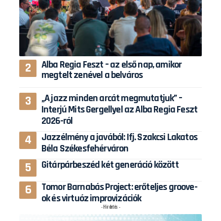
Alba Regia Feszt – az első nap, amikor
megtelt zenével a belváros
„A jazz minden arcát megmutatjuk” –
Interjú Mits Gergellyel az Alba Regia Feszt
2026-ról
Jazzélmény a javából: Ifj. Szakcsi Lakatos
Béla Székesfehérváron
Gitárpárbeszéd két generáció között
Tomor Barnabás Project: erőteljes groove-
ok és virtuóz improvizációk
- Hirdetés -