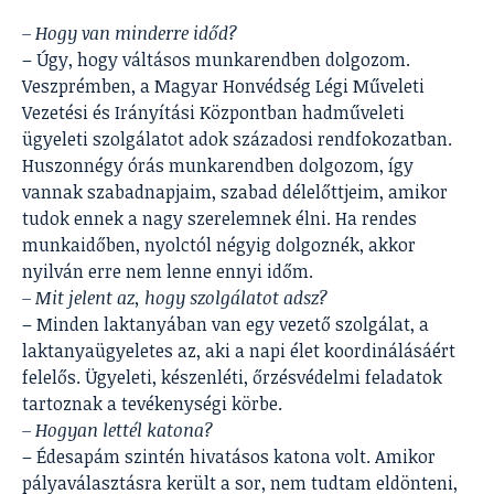
– Hogy van minderre időd?
– Úgy, hogy váltásos munkarendben dolgozom.
Veszprémben, a Magyar Honvédség Légi Műveleti
Vezetési és Irányítási Központban hadműveleti
ügyeleti szolgálatot adok századosi rendfokozatban.
Huszonnégy órás munkarendben dolgozom, így
vannak szabadnapjaim, szabad délelőttjeim, amikor
tudok ennek a nagy szerelemnek élni. Ha rendes
munkaidőben, nyolctól négyig dolgoznék, akkor
nyilván erre nem lenne ennyi időm.
– Mit jelent az, hogy szolgálatot adsz?
– Minden laktanyában van egy vezető szolgálat, a
laktanyaügyeletes az, aki a napi élet koordinálásáért
felelős. Ügyeleti, készenléti, őrzésvédelmi feladatok
tartoznak a tevékenységi körbe.
– Hogyan lettél katona?
– Édesapám szintén hivatásos katona volt. Amikor
pályaválasztásra került a sor, nem tudtam eldönteni,