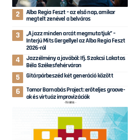
Alba Regia Feszt – az első nap, amikor
megtelt zenével a belváros
„A jazz minden arcát megmutatjuk” –
Interjú Mits Gergellyel az Alba Regia Feszt
2026-ról
Jazzélmény a javából: Ifj. Szakcsi Lakatos
Béla Székesfehérváron
Gitárpárbeszéd két generáció között
Tomor Barnabás Project: erőteljes groove-
ok és virtuóz improvizációk
- Hirdetés -