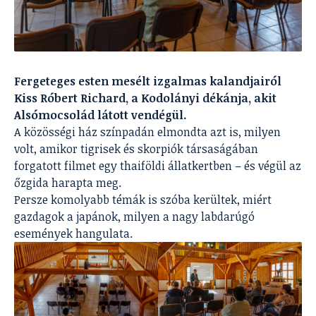
Fergeteges esten mesélt izgalmas kalandjairól
Kiss Róbert Richard, a Kodolányi dékánja, akit
Alsómocsolád látott vendégül.
A közösségi ház színpadán elmondta azt is, milyen
volt, amikor tigrisek és skorpiók társaságában
forgatott filmet egy thaiföldi állatkertben – és végül az
őzgida harapta meg.
Persze komolyabb témák is szóba kerültek, miért
gazdagok a japánok, milyen a nagy labdarúgó
események hangulata.