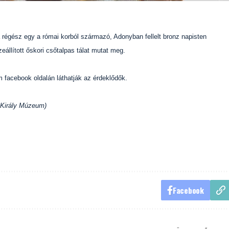
régész egy a római korból származó, Adonyban fellelt bronz napisten
llított őskori csőtalpas tálat mutat meg.
m facebook oldalán láthatják az érdeklődők.
n Király Múzeum)
Facebook