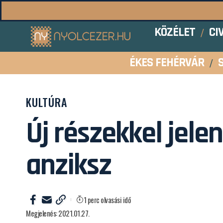
KÖZÉLET
CI
ÉKES FEHÉRVÁR
KULTÚRA
Új részekkel jel
anziksz
1 perc olvasási idő
Megjelenés: 2021.01.27.