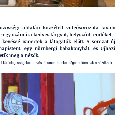
zösségi oldalán közzétett videósorozata taval
 egy számára kedves tárgyat, helyszínt, emléket 
kevéssé ismertek a látogatók előtt. A sorozat ú
napistent, egy nürnbergi babakonyhát, és Ujház
etik meg a nézők.
i különlegességeket, kevéssé ismert érdekességeket kínálnak a nézőknek.