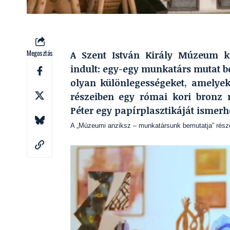
Megosztás
A Szent István Király Múzeum kö
indult: egy-egy munkatárs mutat be
olyan különlegességeket, amelyek 
részeiben egy római kori bronz 
Péter egy papírplasztikáját ismerh
A „Múzeumi anziksz – munkatársunk bemutatja” része