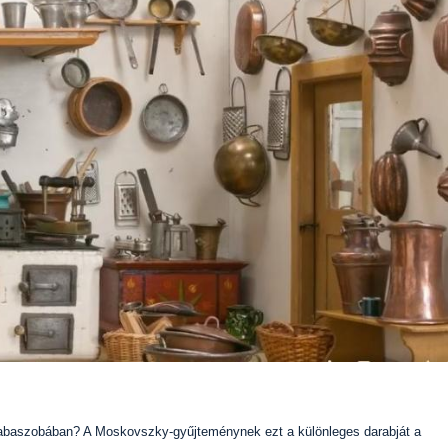
babaszobában? A Moskovszky-gyűjteménynek ezt a különleges darabját a