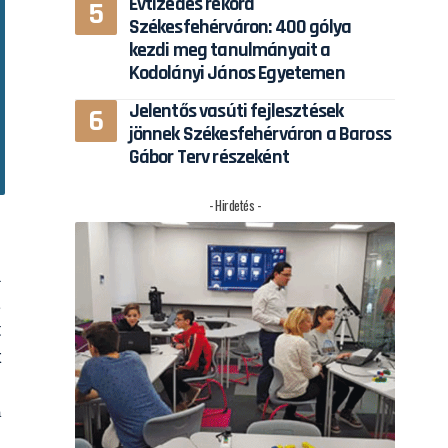
Évtizedes rekord
Székesfehérváron: 400 gólya
kezdi meg tanulmányait a
Kodolányi János Egyetemen
Jelentős vasúti fejlesztések
jönnek Székesfehérváron a Baross
Gábor Terv részeként
- Hirdetés -
l
a
t
k
a