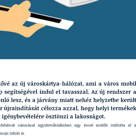
ővé az új városkártya-hálózat, ami a város mobi
 segítségével indul el tavasszal. Az új rendszer 
ló lesz, és a járvány miatt nehéz helyzetbe kerül
r újraindítását célozza azzal, hogy helyi terméke
 igénybevételére ösztönzi a lakosságot.
fehérvár városával együttműködésben egy évvel ezelőtt indította el 
vári töltött le.