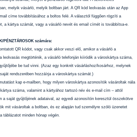
an, melyik vásárló, melyik boltban járt. A QR kód leolvasás után az App
ail címe továbbításához a boltos felé. A választól függően rögzíti a
ét, a kártya számát, vagy a vásárló nevét és email címét is továbbítsa-e.
DŐK/PÉNZTÁROSOK számára:
yomtatott QR kódot, vagy csak akkor veszi elő, amikor a vásárló a
a leolvasás megtörténik, a vásárló telefonján kiíródik a városkártya száma,
yűjtőjébe be tud vinni. (Azaz egy konkrét vásárláshoz/kosárhoz, melynek
saját rendszerében hozzáírja a városkártya számát.)
mutatást kap e-mailben, hogy milyen városkártya azonosítók vásároltak nála
kártya száma, valamint a kártyához tartozó név és e-mail cím – attól
n a saját gyűjtőjének adataival, az egyedi azonosítón keresztül összekötve
ók mit vásároltak a boltban, és ez alapján tud személyre szóló üzenetet
 a táblázatot minden hónap végén.