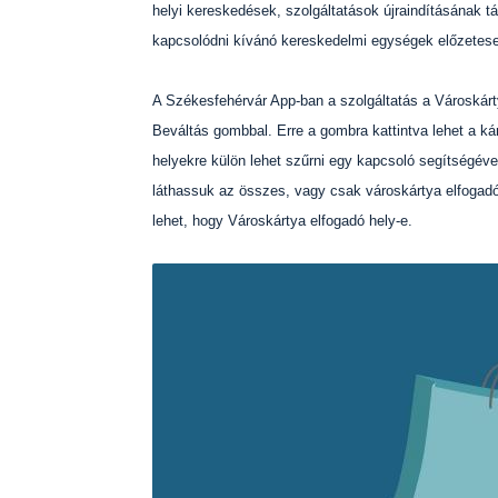
helyi kereskedések, szolgáltatások újraindításának t
kapcsolódni kívánó kereskedelmi egységek előzetese
A Székesfehérvár App-ban a szolgáltatás a Városkárty
Beváltás gombbal. Erre a gombra kattintva lehet a ká
helyekre külön lehet szűrni egy kapcsoló segítségével
láthassuk az összes, vagy csak városkártya elfogadó h
lehet, hogy Városkártya elfogadó hely-e.