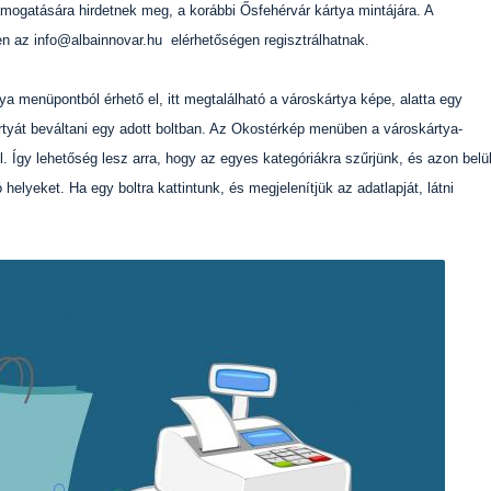
ámogatására hirdetnek meg, a korábbi Ősfehérvár kártya mintájára. A
n az info@albainnovar.hu elérhetőségen regisztrálhatnak.
a menüpontból érhető el, itt megtalálható a városkártya képe, alatta egy
rtyát beváltani egy adott boltban. Az Okostérkép menüben a városkártya-
. Így lehetőség lesz arra, hogy az egyes kategóriákra szűrjünk, és azon belü
elyeket. Ha egy boltra kattintunk, és megjelenítjük az adatlapját, látni