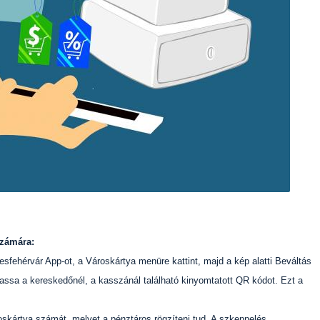
számára:
kesfehérvár App-ot, a Városkártya menüre kattint, majd a kép alatti Beváltás
assa a kereskedőnél, a kasszánál található kinyomtatott QR kódot. Ezt a
roskártya számát, melyet a pénztáros rögzíteni tud. A szkennelés