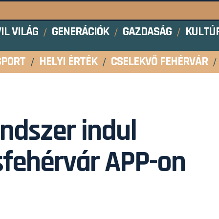
VIL VILÁG
GENERÁCIÓK
GAZDASÁG
KULTÚ
SPORT
HELYI ÉRTÉK
CSELEKVŐ FEHÉRVÁR
ndszer indul
sfehérvár APP-on