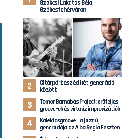
Szakcsi Lakatos Béla
Székesfehérváron
Gitárpárbeszéd két generáció
között
Tomor Barnabás Project: erőteljes
groove-ok és virtuóz improvizációk
Kaleidosgroove – a jazz új
generációja az Alba Regia Feszten