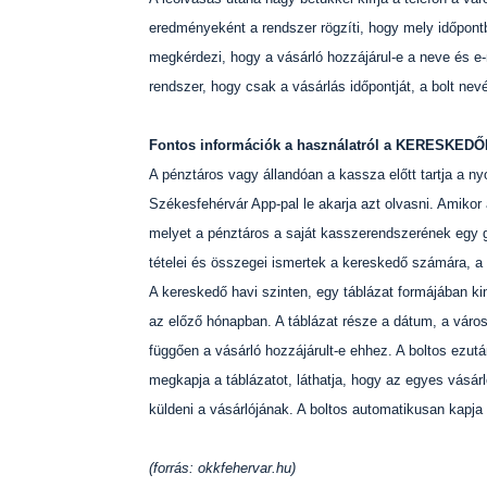
eredményeként a rendszer rögzíti, hogy mely időpontb
megkérdezi, hogy a vásárló hozzájárul-e a neve és e-m
rendszer, hogy csak a vásárlás időpontját, a bolt nev
Fontos információk a használatról a KERESKE
A pénztáros vagy állandóan a kassza előtt tartja a n
Székesfehérvár App-pal le akarja azt olvasni. Amikor 
melyet a pénztáros a saját kasszerendszerének egy g
tételei és összegei ismertek a kereskedő számára, a 
A kereskedő havi szinten, egy táblázat formájában ki
az előző hónapban. A táblázat része a dátum, a város
függően a vásárló hozzájárult-e ehhez. A boltos ezutá
megkapja a táblázatot, láthatja, hogy az egyes vásárl
küldeni a vásárlójának. A boltos automatikusan kapja
(forrás: okkfehervar.hu)