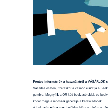
Fontos információk a használatról a VÁSÁRLÓK 
Vásárlás esetén, fizetéskor a vásárló elindítja a Szé
gombra. Megnyílik a QR kód beolvasó oldal, és beolv
kódot maga a rendszer generálja a kereskedőnek.
A leolvasás utána nagy betűkkel kiírja a telefon a vá