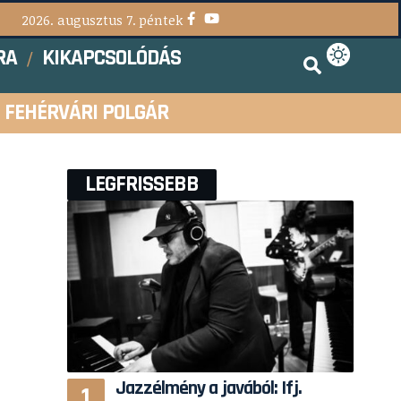
2026. augusztus 7. péntek
RA
KIKAPCSOLÓDÁS
FEHÉRVÁRI POLGÁR
LEGFRISSEBB
Jazzélmény a javából: Ifj.