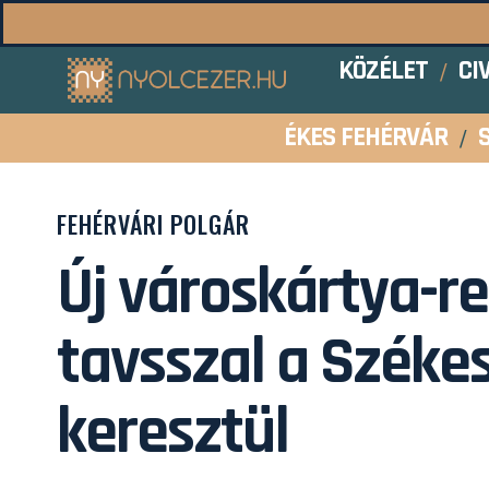
KÖZÉLET
CI
ÉKES FEHÉRVÁR
FEHÉRVÁRI POLGÁR
Új városkártya-re
tavsszal a Széke
keresztül