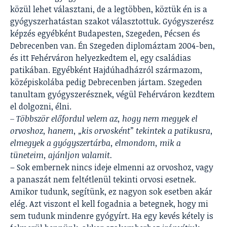
közül lehet választani, de a legtöbben, köztük én is a
gyógyszerhatástan szakot választottuk. Gyógyszerész
képzés egyébként Budapesten, Szegeden, Pécsen és
Debrecenben van. Én Szegeden diplomáztam 2004-ben,
és itt Fehérváron helyezkedtem el, egy családias
patikában. Egyébként Hajdúhadházról származom,
középiskolába pedig Debrecenben jártam. Szegeden
tanultam gyógyszerésznek, végül Fehérváron kezdtem
el dolgozni, élni.
– Többször előfordul velem az, hogy nem megyek el
orvoshoz, hanem, „kis orvosként” tekintek a patikusra,
elmegyek a gyógyszertárba, elmondom, mik a
tüneteim, ajánljon valamit.
– Sok embernek nincs ideje elmenni az orvoshoz, vagy
a panaszát nem feltétlenül tekinti orvosi esetnek.
Amikor tudunk, segítünk, ez nagyon sok esetben akár
elég. Azt viszont el kell fogadnia a betegnek, hogy mi
sem tudunk mindenre gyógyírt. Ha egy kevés kétely is