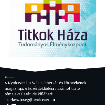
A Nyolcezer.hu Székesfehérvár és környékének
magazinja. A közérdeklődésre számot tartó
témajavaslatát ide küldheti:
szerkesztoseg@nyolcezer.hu