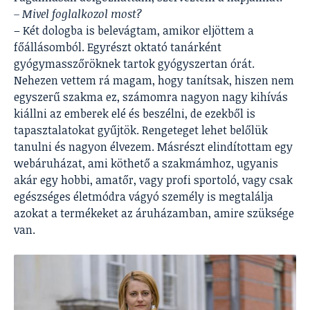
– Mivel foglalkozol most?
– Két dologba is belevágtam, amikor eljöttem a
főállásomból. Egyrészt oktató tanárként
gyógymasszőröknek tartok gyógyszertan órát.
Nehezen vettem rá magam, hogy tanítsak, hiszen nem
egyszerű szakma ez, számomra nagyon nagy kihívás
kiállni az emberek elé és beszélni, de ezekből is
tapasztalatokat gyűjtök. Rengeteget lehet belőlük
tanulni és nagyon élvezem. Másrészt elindítottam egy
webáruházat, ami köthető a szakmámhoz, ugyanis
akár egy hobbi, amatőr, vagy profi sportoló, vagy csak
egészséges életmódra vágyó személy is megtalálja
azokat a termékeket az áruházamban, amire szüksége
van.