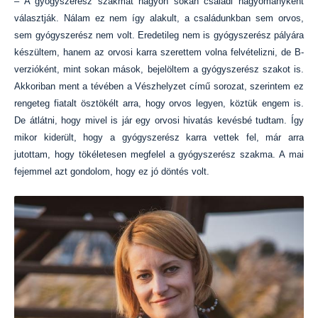
– A gyógyszerész szakmát nagyon sokan családi hagyományként
választják. Nálam ez nem így alakult, a családunkban sem orvos,
sem gyógyszerész nem volt. Eredetileg nem is gyógyszerész pályára
készültem, hanem az orvosi karra szerettem volna felvételizni, de B-
verzióként, mint sokan mások, bejelöltem a gyógyszerész szakot is.
Akkoriban ment a tévében a Vészhelyzet című sorozat, szerintem ez
rengeteg fiatalt ösztökélt arra, hogy orvos legyen, köztük engem is.
De átlátni, hogy mivel is jár egy orvosi hivatás kevésbé tudtam. Így
mikor kiderült, hogy a gyógyszerész karra vettek fel, már arra
jutottam, hogy tökéletesen megfelel a gyógyszerész szakma. A mai
fejemmel azt gondolom, hogy ez jó döntés volt.