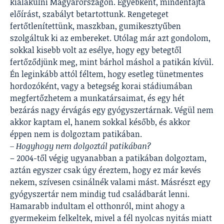
kialakulni Magyarországon. Egyébként, mindenfajta
előírást, szabályt betartottunk. Rengeteget
fertőtlenítettünk, maszkban, gumikesztyűben
szolgáltuk ki az embereket. Utólag már azt gondolom,
sokkal kisebb volt az esélye, hogy egy betegtől
fertőződjünk meg, mint bárhol máshol a patikán kívül.
Én leginkább attól féltem, hogy esetleg tünetmentes
hordozóként, vagy a betegség korai stádiumában
megfertőzhetem a munkatársaimat, és egy hét
bezárás nagy érvágás egy gyógyszertárnak. Végül nem
akkor kaptam el, hanem sokkal később, és akkor
éppen nem is dolgoztam patikában.
– Hogyhogy nem dolgoztál patikában?
– 2004-től végig ugyanabban a patikában dolgoztam,
aztán egyszer csak úgy éreztem, hogy ez már kevés
nekem, szívesen csinálnék valami mást. Másrészt egy
gyógyszertár nem mindig tud családbarát lenni.
Hamarabb indultam el otthonról, mint ahogy a
gyermekeim felkeltek, mivel a fél nyolcas nyitás miatt