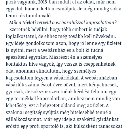
picik vagyunk, 2018-ban indult el az oldal, már nem
egyedül, hanem ketten csináljuk, de még mindig sok a
tenni- és tanulnivaló.
– Mik a távlati terveid a webáruházzal kapcsolatban?
– Szeretnék bővülni, hogy több embert is tudjak
foglalkoztatni, de ehhez még tovább kell növekedni.
Egy ideje gondolkozom azon, hogy jó lenne egy üzletet
is nyitni, mert a webáruház és a bolt ki tudná
egészíteni egymást. Másrészt én a személyes
kontaktus híve vagyok, így vissza is cseppenhetnék
oda, ahonnan elindultam, hogy személyes
kapcsolatom legyen a vásárlókkal. A webáruházban
vásárlók száma évről-évre bővül, mert kényelmesek,
gyorsak, de sokszor szeretnénk kérdést feltenni egy-
egy termékkel kapcsolatban, amihez nem mindig van
lehetőség. Ezt a helyzetet oldaná meg az üzlet. A
szakmai segítségnyújtás még hitelesebbé tenné a
vállalkozásomat. Már egy ideje a szakértő gárdánkat
erősíti egy profi sportoló is, aki külsősként tanácsokat