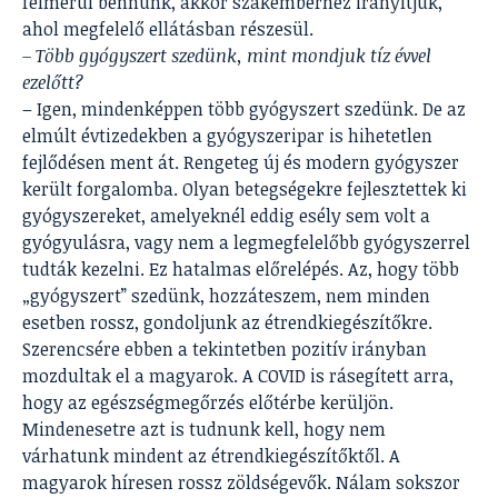
felmerül bennünk, akkor szakemberhez irányítjuk,
ahol megfelelő ellátásban részesül.
– Több gyógyszert szedünk, mint mondjuk tíz évvel
ezelőtt?
– Igen, mindenképpen több gyógyszert szedünk. De az
elmúlt évtizedekben a gyógyszeripar is hihetetlen
fejlődésen ment át. Rengeteg új és modern gyógyszer
került forgalomba. Olyan betegségekre fejlesztettek ki
gyógyszereket, amelyeknél eddig esély sem volt a
gyógyulásra, vagy nem a legmegfelelőbb gyógyszerrel
tudták kezelni. Ez hatalmas előrelépés. Az, hogy több
„gyógyszert” szedünk, hozzáteszem, nem minden
esetben rossz, gondoljunk az étrendkiegészítőkre.
Szerencsére ebben a tekintetben pozitív irányban
mozdultak el a magyarok. A COVID is rásegített arra,
hogy az egészségmegőrzés előtérbe kerüljön.
Mindenesetre azt is tudnunk kell, hogy nem
várhatunk mindent az étrendkiegészítőktől. A
magyarok híresen rossz zöldségevők. Nálam sokszor