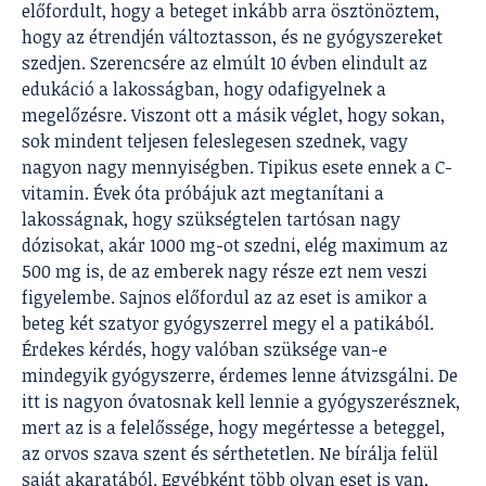
előfordult, hogy a beteget inkább arra ösztönöztem,
hogy az étrendjén változtasson, és ne gyógyszereket
szedjen. Szerencsére az elmúlt 10 évben elindult az
edukáció a lakosságban, hogy odafigyelnek a
megelőzésre. Viszont ott a másik véglet, hogy sokan,
sok mindent teljesen feleslegesen szednek, vagy
nagyon nagy mennyiségben. Tipikus esete ennek a C-
vitamin. Évek óta próbájuk azt megtanítani a
lakosságnak, hogy szükségtelen tartósan nagy
dózisokat, akár 1000 mg-ot szedni, elég maximum az
500 mg is, de az emberek nagy része ezt nem veszi
figyelembe. Sajnos előfordul az az eset is amikor a
beteg két szatyor gyógyszerrel megy el a patikából.
Érdekes kérdés, hogy valóban szüksége van-e
mindegyik gyógyszerre, érdemes lenne átvizsgálni. De
itt is nagyon óvatosnak kell lennie a gyógyszerésznek,
mert az is a felelőssége, hogy megértesse a beteggel,
az orvos szava szent és sérthetetlen. Ne bírálja felül
saját akaratából. Egyébként több olyan eset is van,