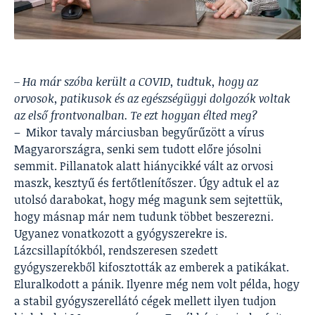
– Ha már szóba került a COVID, tudtuk, hogy az
orvosok, patikusok és az egészségügyi dolgozók voltak
az első frontvonalban. Te ezt hogyan élted meg?
– Mikor tavaly márciusban begyűrűzött a vírus
Magyarországra, senki sem tudott előre jósolni
semmit. Pillanatok alatt hiánycikké vált az orvosi
maszk, kesztyű és fertőtlenítőszer. Úgy adtuk el az
utolsó darabokat, hogy még magunk sem sejtettük,
hogy másnap már nem tudunk többet beszerezni.
Ugyanez vonatkozott a gyógyszerekre is.
Lázcsillapítókból, rendszeresen szedett
gyógyszerekből kifosztották az emberek a patikákat.
Eluralkodott a pánik. Ilyenre még nem volt példa, hogy
a stabil gyógyszerellátó cégek mellett ilyen tudjon