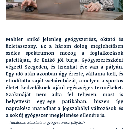
Mahler Enikő jelenleg gyógyszerész, oktató és
üzletasszony. Ez a három dolog meglehetősen
széles spektrumon mozog a foglalkozások
palettáján, de Enikő jól bírja. Gyógyszerészként
végzett Szegeden, és tizenhat éve van a pályán.
Egy idő után azonban úgy érezte, váltania kell, és
elindította saját webáruházát, amelyen a sportos
életet kedvelőknek ajánl egészséges termékeket.
Szakmáját nem adta fel teljesen, most is
helyettesít egy-egy patikában, hiszen így
naprakész maradhat a jogszabályi változások és
a sok új gyógyszer megjelenése ellenére is.
– Tudatosan készültél a gyógyszerész pályára?