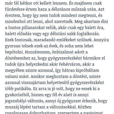
már fél hétkor ott kellett lennem. És majdnem csak
fürdetésre értem haza a délutános műszak után. Azt
éreztem, hogy így nem tudok mindent megtenni, és
mindenhol ott lenni, ahol szeretnék. Meg akartam élni
a fontos pillanatokat velük, akár csak egy balett óra,
balett előadás vagy egy délutáni sakk foglalkozás.
Ezek fontosak, maradandó emlékeket szülnek. Annyira
gyorsan telnek ezek az évek, és soha nem lehet
bepótolni. Hozzáteszem, önbizalmat adott a
döntésemhez az, hogy gyógyszerészként bármikor el
tudok újra helyezkedni akár Fehérváron, akár a
megyében szinte azonnal, így bátran kipróbáltam
valami mást. Amikor meghoztam a döntést, szinte
azonnal visszajártam helyettesítő gyógyszerészként
több patikába. Ez arra is jó volt, hogy ne essek ki a
gyakorlatból, hiszen egy fél év alatt is annyi
jogszabályi változás, annyi új gyógyszer érkezik, hogy
muszáj lépést tartani a változásokkal. Közben
rugalmasan dolgozhattam, szerveztem a napjaimat.