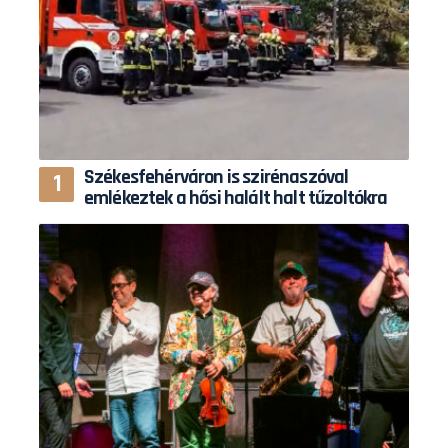
Székesfehérváron is szirénaszóval
emlékeztek a hősi halált halt tűzoltókra