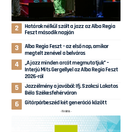
Határok nélkül szólt a jazz az Alba Regia
Feszt második napján
Alba Regia Feszt – az első nap, amikor
megtelt zenével a belváros
„A jazz minden arcát megmutatjuk” –
Interjú Mits Gergellyel az Alba Regia Feszt
2026-ról
Jazzélmény a javából: Ifj. Szakcsi Lakatos
Béla Székesfehérváron
Gitárpárbeszéd két generáció között
- Hirdetés -