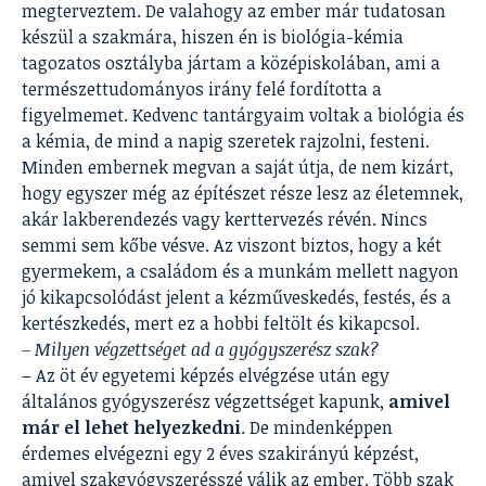
megterveztem. De valahogy az ember már tudatosan
készül a szakmára, hiszen én is biológia-kémia
tagozatos osztályba jártam a középiskolában, ami a
természettudományos irány felé fordította a
figyelmemet. Kedvenc tantárgyaim voltak a biológia és
a kémia, de mind a napig szeretek rajzolni, festeni.
Minden embernek megvan a saját útja, de nem kizárt,
hogy egyszer még az építészet része lesz az életemnek,
akár lakberendezés vagy kerttervezés révén. Nincs
semmi sem kőbe vésve. Az viszont biztos, hogy a két
gyermekem, a családom és a munkám mellett nagyon
jó kikapcsolódást jelent a kézműveskedés, festés, és a
kertészkedés, mert ez a hobbi feltölt és kikapcsol.
– Milyen végzettséget ad a gyógyszerész szak?
– Az öt év egyetemi képzés elvégzése után egy
általános gyógyszerész végzettséget kapunk,
amivel
már el lehet helyezkedni
. De mindenképpen
érdemes elvégezni egy 2 éves szakirányú képzést,
amivel szakgyógyszerésszé válik az ember. Több szak