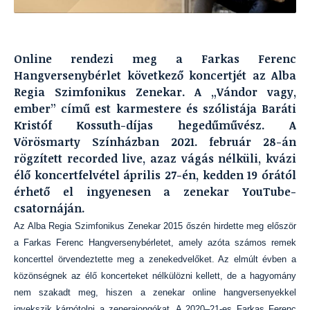
Online rendezi meg a Farkas Ferenc
Hangversenybérlet következő koncertjét az Alba
Regia Szimfonikus Zenekar. A „Vándor vagy,
ember” című est karmestere és szólistája Baráti
Kristóf Kossuth-díjas hegedűművész. A
Vörösmarty Színházban 2021. február 28-án
rögzített recorded live, azaz vágás nélküli, kvázi
élő koncertfelvétel április 27-én, kedden 19 órától
érhető el ingyenesen a zenekar YouTube-
csatornáján.
Az Alba Regia Szimfonikus Zenekar 2015 őszén hirdette meg először
a Farkas Ferenc Hangversenybérletet, amely azóta számos remek
koncerttel örvendeztette meg a zenekedvelőket. Az elmúlt évben a
közönségnek az élő koncerteket nélkülözni kellett, de a hagyomány
nem szakadt meg, hiszen a zenekar online hangversenyekkel
igyekszik kárpótolni a zenerajongókat. A 2020–21-es Farkas Ferenc