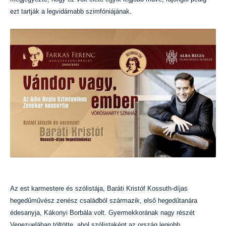
ezt tartják a legvidámabb szimfóniájának.
Az est karmestere és szólistája, Baráti Kristóf Kossuth-díjas
hegedűművész zenész családból származik, első hegedűtanára
édesanyja, Kákonyi Borbála volt. Gyermekkorának nagy részét
Venezuelában töltötte, ahol szólistaként az ország legjobb