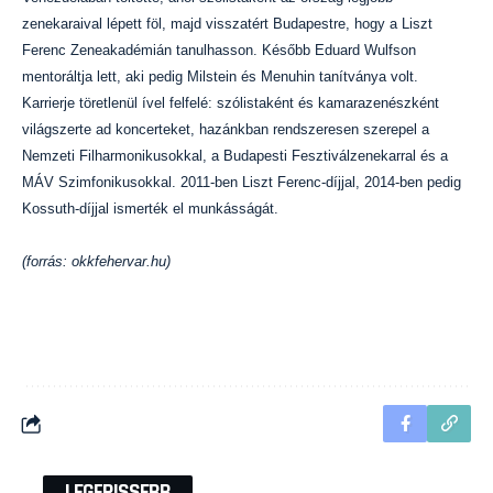
zenekaraival lépett föl, majd visszatért Budapestre, hogy a Liszt
Ferenc Zeneakadémián tanulhasson. Később Eduard Wulfson
mentoráltja lett, aki pedig Milstein és Menuhin tanítványa volt.
Karrierje töretlenül ível felfelé: szólistaként és kamarazenészként
világszerte ad koncerteket, hazánkban rendszeresen szerepel a
Nemzeti Filharmonikusokkal, a Budapesti Fesztiválzenekarral és a
MÁV Szimfonikusokkal. 2011-ben Liszt Ferenc-díjjal, 2014-ben pedig
Kossuth-díjjal ismerték el munkásságát.
(forrás: okkfehervar.hu)
LEGFRISSEBB