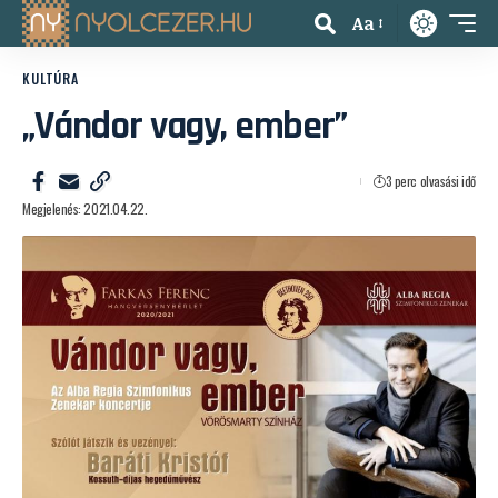
Aa
KULTÚRA
„Vándor vagy, ember”
3 perc olvasási idő
Megjelenés: 2021.04.22.