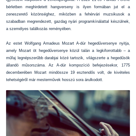
bérletben meghirdetett hangverseny is ilyen formában jut el a
zeneszerető közönséghez, miközben a fehérvári muzsikusok a
szabadban megrendezett, gazdag nyári programkínálattal készülnek,
a személyes találkozás reményében.
Az estet Wolfgang Amadeus Mozart A-dúr hegedűversenye nyitja,
amely Mozart öt hegedűversenye közül talán a legkiforrottabb – a
műfaj legnépszerűbb darabjai közé tartozik, világszerte a hegedűsök
állandó műsorszáma. Az A-dúr kompozíció befejezésekor, 1775
decemberében Mozart mindössze 19 esztendős volt, de kivételes
tehetségéről már mesterművek hosszú sora árulkodott.