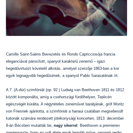
Camille Saint-Saëns Bevezetés és Rondo Capricciosója francia
eleganciával párosított, spanyol karakterű zenemű – igazi
hegedűvirtuózt követelő alkotás, amelyet szerzője 1863-ban a kor
egyik legnagyobb hegedűsének, a spanyol Pablo Sarasaténak írt.
A 7. (A-dúr) szimfóniát (op. 92.) Ludwig van Beethoven 1811 és 1812
között komponálta, amíg a csehországi fürdőhelyen, Teplicén
egészségét kúrálta. A négytételes zeneművet barátjának, gróf Moritz
von Friesnek ajánlotta, a szimfóniát a hanaui csatában megsebesült
katonák számára rendezett jótékonysági koncerten, 1813. december
8-án Bécsben mutatták be,
nagy sikerrel
. Beethoven a premieren
megjegyezte, hogy ez volt élete egyik legjobb műve, rajongói pedig