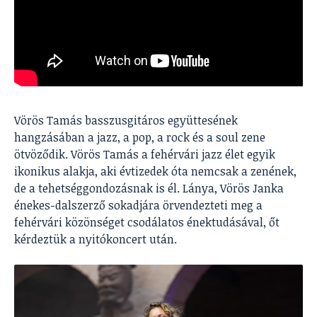
Vörös Tamás basszusgitáros együttesének
hangzásában a jazz, a pop, a rock és a soul zene
ötvöződik. Vörös Tamás a fehérvári jazz élet egyik
ikonikus alakja, aki évtizedek óta nemcsak a zenének,
de a tehetséggondozásnak is él. Lánya, Vörös Janka
énekes-dalszerző sokadjára örvendezteti meg a
fehérvári közönséget csodálatos énektudásával, őt
kérdeztük a nyitókoncert után.