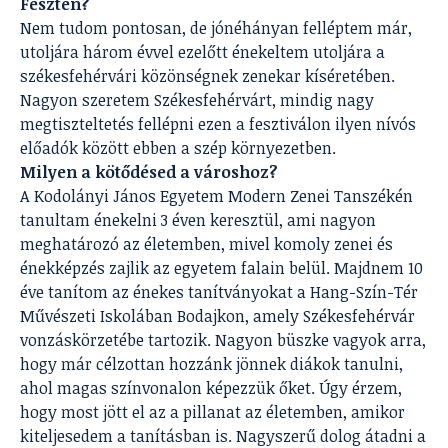
Feszten?
Nem tudom pontosan, de jónéhányan felléptem már,
utoljára három évvel ezelőtt énekeltem utoljára a
székesfehérvári közönségnek zenekar kíséretében.
Nagyon szeretem Székesfehérvárt, mindig nagy
megtiszteltetés fellépni ezen a fesztiválon ilyen nívós
előadók között ebben a szép környezetben.
Milyen a kötődésed a városhoz?
A Kodolányi János Egyetem Modern Zenei Tanszékén
tanultam énekelni 3 éven keresztül, ami nagyon
meghatározó az életemben, mivel komoly zenei és
énekképzés zajlik az egyetem falain belül. Majdnem 10
éve tanítom az énekes tanítványokat a Hang-Szín-Tér
Művészeti Iskolában Bodajkon, amely Székesfehérvár
vonzáskörzetébe tartozik. Nagyon büszke vagyok arra,
hogy már célzottan hozzánk jönnek diákok tanulni,
ahol magas színvonalon képezzük őket. Úgy érzem,
hogy most jött el az a pillanat az életemben, amikor
kiteljesedem a tanításban is. Nagyszerű dolog átadni a