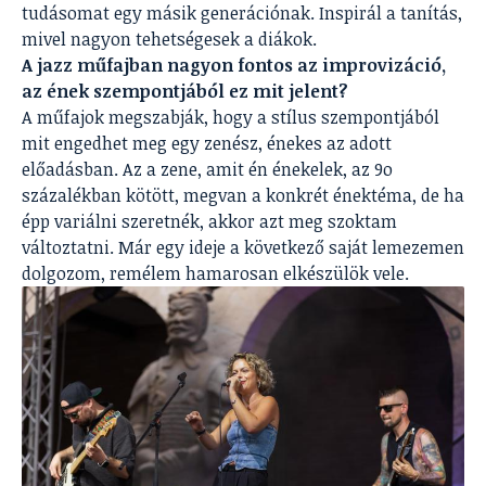
tudásomat egy másik generációnak. Inspirál a tanítás,
mivel nagyon tehetségesek a diákok.
A jazz műfajban nagyon fontos az improvizáció,
az ének szempontjából ez mit jelent?
A műfajok megszabják, hogy a stílus szempontjából
mit engedhet meg egy zenész, énekes az adott
előadásban. Az a zene, amit én énekelek, az 9o
százalékban kötött, megvan a konkrét énektéma, de ha
épp variálni szeretnék, akkor azt meg szoktam
változtatni. Már egy ideje a következő saját lemezemen
dolgozom, remélem hamarosan elkészülök vele.