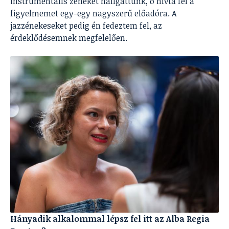
instrumentális zenéket hallgattunk, ő hívta fel a
figyelmemet egy-egy nagyszerű előadóra. A
jazzénekeseket pedig én fedeztem fel, az
érdeklődésemnek megfelelően.
Hányadik alkalommal lépsz fel itt az Alba Regia