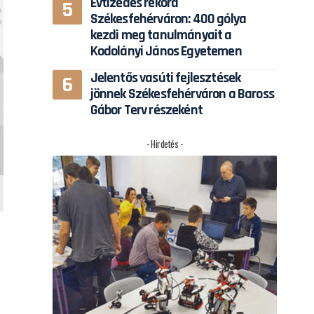
Évtizedes rekord
Székesfehérváron: 400 gólya
kezdi meg tanulmányait a
Kodolányi János Egyetemen
Jelentős vasúti fejlesztések
jönnek Székesfehérváron a Baross
Gábor Terv részeként
- Hirdetés -