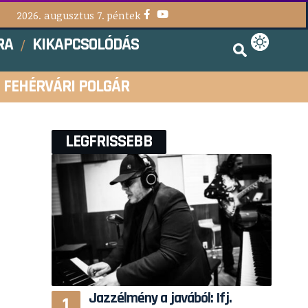
2026. augusztus 7. péntek
RA
KIKAPCSOLÓDÁS
FEHÉRVÁRI POLGÁR
LEGFRISSEBB
Jazzélmény a javából: Ifj.