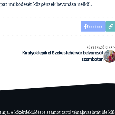
sapat működését közpénzek bevonása nélkül.
Facebook
KÖVETKEZŐ CIKK
Királyok lepik el Székesfehérvár belvárosát
szombaton
nja. A közérdeklődésre számot tartó témajavaslatát ide kül