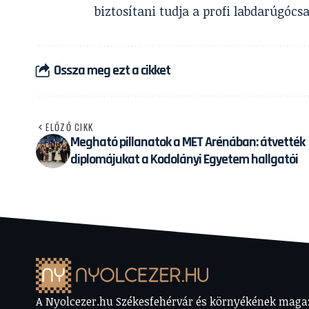
biztosítani tudja a profi labdarúgóc
Ossza meg ezt a cikket
ELŐZŐ CIKK
Megható pillanatok a MET Arénában: átvették
diplomájukat a Kodolányi Egyetem hallgatói
A Nyolcezer.hu Székesfehérvár és környékének magazi