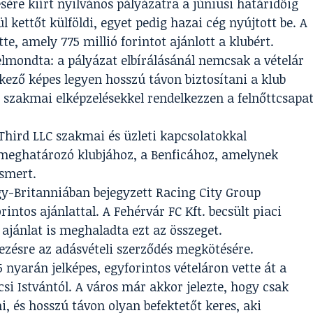
ésére kiírt nyilvános pályázatra a júniusi határidőig
 kettőt külföldi, egyet pedig hazai cég nyújtott be. A
tte, amely 775 millió forintot ajánlott a klubért.
lmondta: a pályázat elbírálásánál nemcsak a vételár
kező képes legyen hosszú távon biztosítani a klub
 szakmai elképzelésekkel rendelkezzen a felnőttcsapa
 Third LLC szakmai és üzleti kapcsolatokkal
 meghatározó klubjához, a Benficához, amelynek
smert.
y-Britanniában bejegyzett Racing City Group
rintos ajánlattal. A Fehérvár FC Kft. becsült piaci
t ajánlat is meghaladta ezt az összeget.
kezésre az adásvételi szerződés megkötésére.
nyarán jelképes, egyforintos vételáron vette át a
csi Istvántól. A város már akkor jelezte, hogy csak
, és hosszú távon olyan befektetőt keres, aki