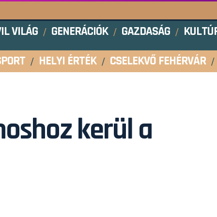
VIL VILÁG
GENERÁCIÓK
GAZDASÁG
KULTÚ
SPORT
HELYI ÉRTÉK
CSELEKVŐ FEHÉRVÁR
noshoz kerül a