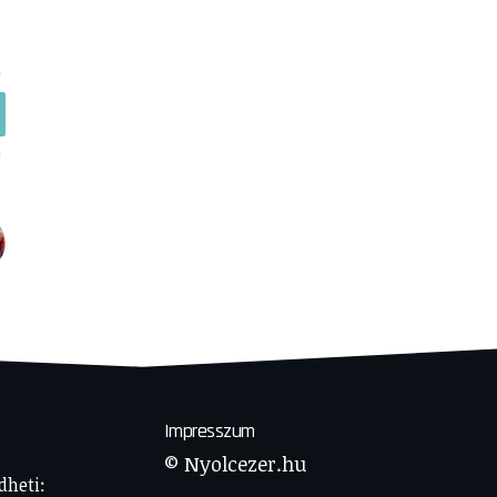
Impresszum
© Nyolcezer.hu
dheti: