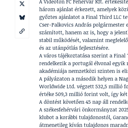
A Videoton FC Fehérvár Kft. értékesít
három ajánlat érkezett, amelyek közül
győztes ajánlatot a Final Third LLC te
Cser-Palkovics András polgármester e
számított, hanem az is, hogy a jelent
stabil működését, valamint megfelelő
és az utánpótlás fejlesztésére.
A város tájékoztatása szerint a Final
rendelkezik a portugál élvonal egyik
akadémiája nemzetközi szinten is eli
A pályázaton a második helyen a Nag
Worldwide Ltd. végzett 532,5 millió fo
értéke 509,3 millió forint volt, így ké
A döntést követően 45 nap áll rendel
A székesfehérvári önkormányzat 2025 
klubot a korábbi tulajdonostól, Garan
átmenetileg kíván tulajdonos maradni