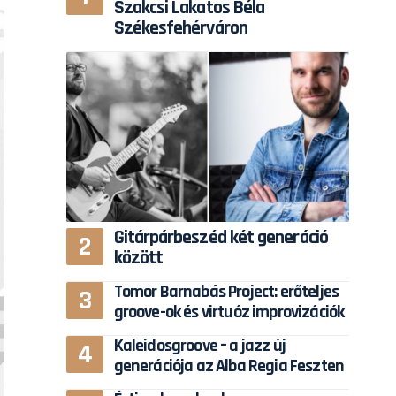
Szakcsi Lakatos Béla
Székesfehérváron
Gitárpárbeszéd két generáció
között
Tomor Barnabás Project: erőteljes
groove-ok és virtuóz improvizációk
Kaleidosgroove – a jazz új
generációja az Alba Regia Feszten