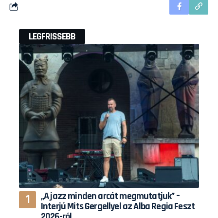
LEGFRISSEBB
„A jazz minden arcát megmutatjuk” –
Interjú Mits Gergellyel az Alba Regia Feszt
2026-ról