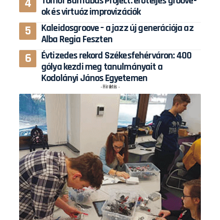
Tomor Barnabás Project: erőteljes groove-
ok és virtuóz improvizációk
Kaleidosgroove – a jazz új generációja az
Alba Regia Feszten
Évtizedes rekord Székesfehérváron: 400
gólya kezdi meg tanulmányait a
Kodolányi János Egyetemen
- Hirdetés -