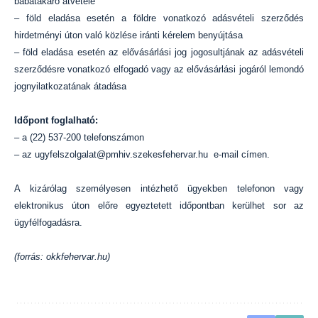
babatakaró átvétele
– föld eladása esetén a földre vonatkozó adásvételi szerződés
hirdetményi úton való közlése iránti kérelem benyújtása
– föld eladása esetén az elővásárlási jog jogosultjának az adásvételi
szerződésre vonatkozó elfogadó vagy az elővásárlási jogáról lemondó
jognyilatkozatának átadása
Időpont foglalható:
– a (22) 537-200 telefonszámon
– az ugyfelszolgalat@pmhiv.szekesfehervar.hu e-mail címen.
A kizárólag személyesen intézhető ügyekben telefonon vagy
elektronikus úton előre egyeztetett időpontban kerülhet sor az
ügyfélfogadásra.
(forrás: okkfehervar.hu)