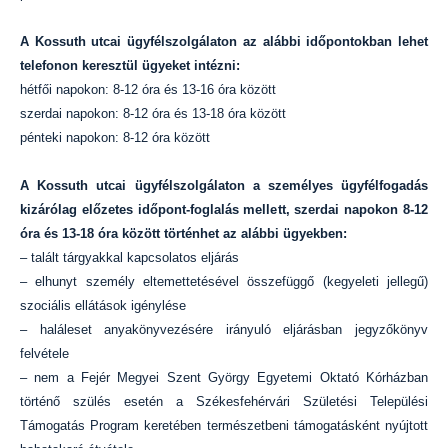
A Kossuth utcai ügyfélszolgálaton az alábbi időpontokban lehet
telefonon keresztül ügyeket intézni:
hétfői napokon: 8-12 óra és 13-16 óra között
szerdai napokon: 8-12 óra és 13-18 óra között
pénteki napokon: 8-12 óra között
A Kossuth utcai ügyfélszolgálaton a személyes ügyfélfogadás
kizárólag előzetes időpont-foglalás mellett, szerdai napokon 8-12
óra és 13-18 óra között történhet az alábbi ügyekben:
– talált tárgyakkal kapcsolatos eljárás
– elhunyt személy eltemettetésével összefüggő (kegyeleti jellegű)
szociális ellátások igénylése
– haláleset anyakönyvezésére irányuló eljárásban jegyzőkönyv
felvétele
– nem a Fejér Megyei Szent György Egyetemi Oktató Kórházban
történő szülés esetén a Székesfehérvári Születési Települési
Támogatás Program keretében természetbeni támogatásként nyújtott