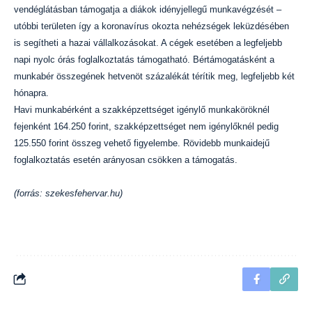
vendéglátásban támogatja a diákok idényjellegű munkavégzését –
utóbbi területen így a koronavírus okozta nehézségek leküzdésében
is segítheti a hazai vállalkozásokat. A cégek esetében a legfeljebb
napi nyolc órás foglalkoztatás támogatható. Bértámogatásként a
munkabér összegének hetvenöt százalékát térítik meg, legfeljebb két
hónapra.
Havi munkabérként a szakképzettséget igénylő munkaköröknél
fejenként 164.250 forint, szakképzettséget nem igénylőknél pedig
125.550 forint összeg vehető figyelembe. Rövidebb munkaidejű
foglalkoztatás esetén arányosan csökken a támogatás.
(forrás: szekesfehervar.hu)