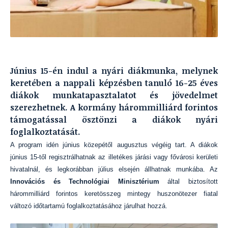
Június 15-én indul a nyári diákmunka, melynek
keretében a nappali képzésben tanuló 16-25 éves
diákok munkatapasztalatot és jövedelmet
szerezhetnek. A kormány hárommilliárd forintos
támogatással ösztönzi a diákok nyári
foglalkoztatását.
A program idén június közepétől augusztus végéig tart. A diákok
június 15-től regisztrálhatnak az illetékes járási vagy fővárosi kerületi
hivatalnál, és legkorábban július elsején állhatnak munkába. Az
Innovációs és Technológiai Minisztérium
által biztosított
hárommilliárd forintos keretösszeg mintegy huszonötezer fiatal
változó időtartamú foglalkoztatásához járulhat hozzá.