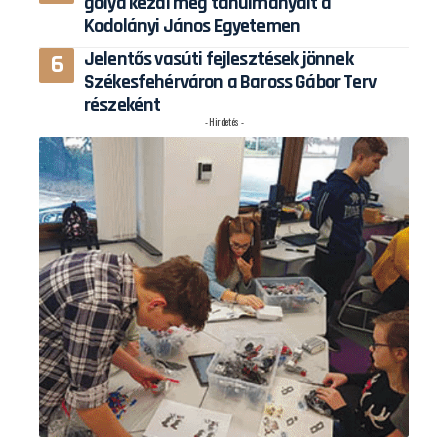
gólya kezdi meg tanulmányait a
Kodolányi János Egyetemen
Jelentős vasúti fejlesztések jönnek
Székesfehérváron a Baross Gábor Terv
részeként
- Hirdetés -