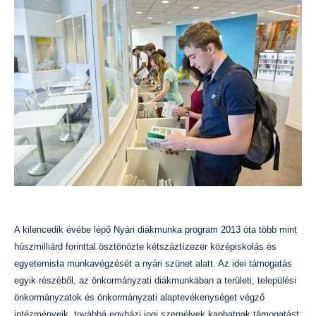
A kilencedik évébe lépő Nyári diákmunka program 2013 óta több mint
húszmilliárd forinttal ösztönözte kétszáztízezer középiskolás és
egyetemista munkavégzését a nyári szünet alatt. Az idei támogatás
egyik részéből, az önkormányzati diákmunkában a területi, települési
önkormányzatok és önkormányzati alaptevékenységet végző
intézményeik, továbbá egyházi jogi személyek kaphatnak támogatást: