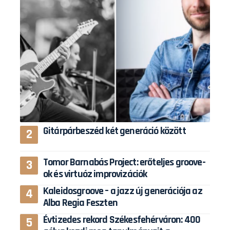
Gitárpárbeszéd két generáció között
Tomor Barnabás Project: erőteljes groove-
ok és virtuóz improvizációk
Kaleidosgroove – a jazz új generációja az
Alba Regia Feszten
Évtizedes rekord Székesfehérváron: 400