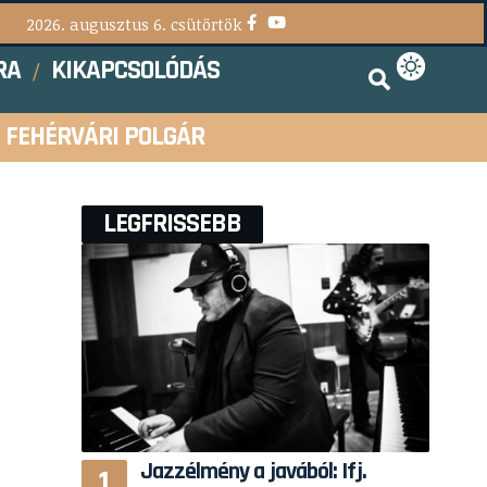
2026. augusztus 6. csütörtök
RA
KIKAPCSOLÓDÁS
FEHÉRVÁRI POLGÁR
LEGFRISSEBB
Jazzélmény a javából: Ifj.