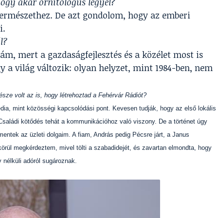
hogy akár ornitológus legyél?
ermészethez. De azt gondolom, hogy az emberi
i.
ál?
m, mert a gazdaságfejlesztés és a közélet most is
 a világ változik: olyan helyzet, mint 1984-ben, nem
észe volt az is, hogy létrehoztad a Fehérvár Rádiót?
édia, mint közösségi kapcsolódási pont. Kevesen tudják, hogy az első lokális
 Családi kötődés tehát a kommunikációhoz való viszony. De a történet úgy
mentek az üzleti dolgaim. A fiam, András pedig Pécsre járt, a Janus
ül megkérdeztem, mivel tölti a szabadidejét, és zavartan elmondta, hogy
 nélküli adóról sugároznak.