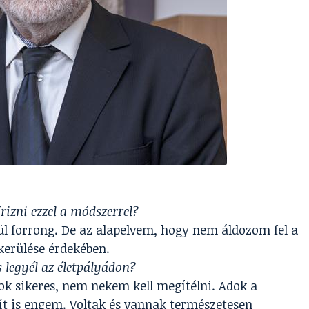
rizni ezzel a módszerrel?
lül forrong. De az alapelvem, hogy nem áldozom fel a
kerülése érdekében.
s legyél az életpályádon?
ok sikeres, nem nekem kell megítélni. Adok a
ít is engem. Voltak és vannak természetesen