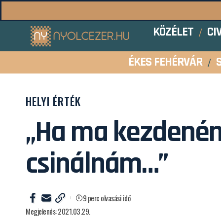
KÖZÉLET
CI
ÉKES FEHÉRVÁR
HELYI ÉRTÉK
„Ha ma kezdeném
csinálnám…”
9 perc olvasási idő
Megjelenés: 2021.03.29.