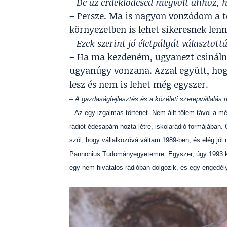
– De az érdeklődésed megvolt ahhoz, 
– Persze. Ma is nagyon vonzódom a t
környezetben is lehet sikeresnek lenn
– Ezek szerint jó életpályát választott
– Ha ma kezdeném, ugyanezt csinálná
ugyanúgy vonzana. Azzal együtt, hogy
lesz és nem is lehet még egyszer.
– A gazdaságfejlesztés és a közéleti szerepvállalás r
– Az egy izgalmas történet. Nem állt tőlem távol a m
rádiót édesapám hozta létre, iskolarádió formájában.
szól, hogy vállalkozóvá váltam 1989-ben, és elég jól 
Pannonius Tudományegyetemre. Egyszer, úgy 1993 kör
egy nem hivatalos rádióban dolgozik, és egy engedély