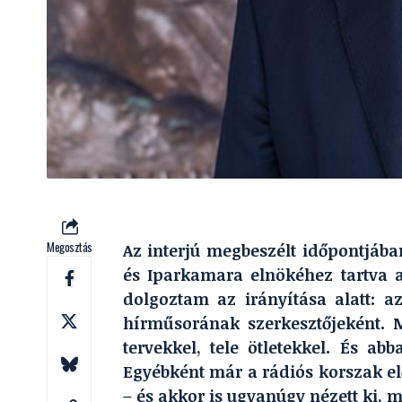
Megosztás
Az interjú megbeszélt időpontjáb
és Iparkamara elnökéhez tartva 
dolgoztam az irányítása alatt: az
hírműsorának szerkesztőjeként. M
tervekkel, tele ötletekkel. És a
Egyébként már a rádiós korszak el
– és akkor is ugyanúgy nézett ki, m