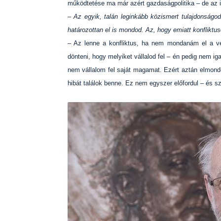
működtetése ma már azért gazdaságpolitika – de az iga
– Az egyik, talán leginkább közismert tulajdonság
határozottan el is mondod. Az, hogy emiatt konflikt
– Az lenne a konfliktus, ha nem mondanám el a vél
dönteni, hogy melyiket vállalod fel – én pedig nem ig
nem vállalom fel saját magamat. Ezért aztán elmond
hibát találok benne. Ez nem egyszer előfordul – és sz