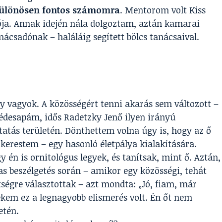
különösen fontos számomra
. Mentorom volt Kiss
ója. Annak idején nála dolgoztam, aztán kamarai
csadónak – haláláig segített bölcs tanácsaival.
y vagyok. A közösségért tenni akarás sem változott –
édesapám, idős Radetzky Jenő ilyen irányú
atás területén. Dönthettem volna úgy is, hogy az ő
kerestem – egy hasonló életpálya kialakítására.
én is ornitológus legyek, és tanítsak, mint ő. Aztán,
as beszélgetés során – amikor egy közösségi, tehát
tségre választottak – azt mondta: „Jó, fiam, már
Nekem ez a legnagyobb elismerés volt. Én őt nem
etén.