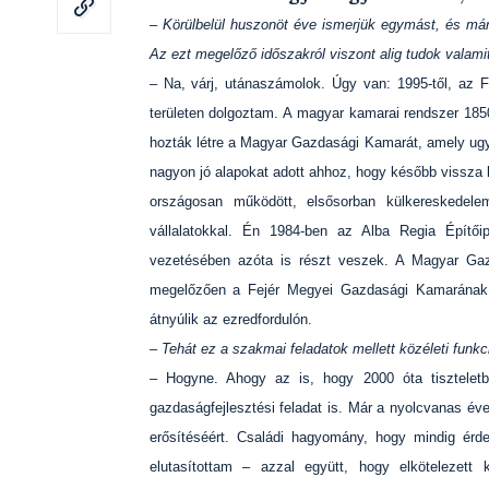
– Körülbelül huszonöt éve ismerjük egymást, és már
Az ezt megelőző időszakról viszont alig tudok valamit
– Na, várj, utánaszámolok. Úgy van: 1995-től, az 
területen dolgoztam. A magyar kamarai rendszer 185
hozták létre a Magyar Gazdasági Kamarát, amely ug
nagyon jó alapokat adott ahhoz, hogy később vissza
országosan működött, elsősorban külkereskedelem
vállalatokkal. Én 1984-ben az Alba Regia Építői
vezetésében azóta is részt veszek. A Magyar Gazd
megelőzően a Fejér Megyei Gazdasági Kamarának i
átnyúlik az ezredfordulón.
– Tehát ez a szakmai feladatok mellett közéleti funkc
– Hogyne. Ahogy az is, hogy 2000 óta tisztelet
gazdaságfejlesztési feladat is. Már a nyolcvanas é
erősítéséért. Családi hagyomány, hogy mindig érde
elutasítottam – azzal együtt, hogy elkötelezet