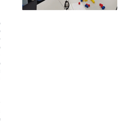
.
a
n
e
a
i
a
t
l
y
k
g
s