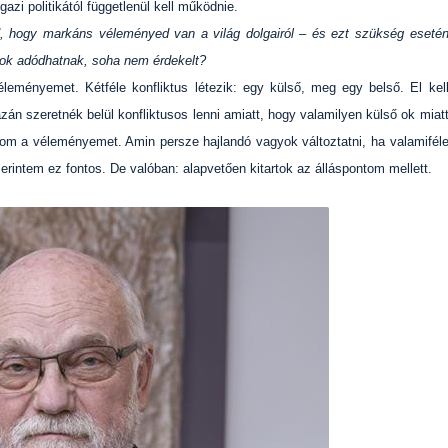
zi politikától függetlenül kell működnie.
od, hogy markáns véleményed van a világ dolgairól – és ezt szükség eseté
usok adódhatnak, soha nem érdekelt?
eményemet. Kétféle konfliktus létezik: egy külső, meg egy belső. El kel
azán szeretnék belül konfliktusos lenni amiatt, hogy valamilyen külső ok miat
om a véleményemet. Amin persze hajlandó vagyok változtatni, ha valamifél
erintem ez fontos. De valóban: alapvetően kitartok az álláspontom mellett.