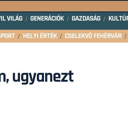
VIL VILÁG
GENERÁCIÓK
GAZDASÁG
KULTÚ
SPORT
HELYI ÉRTÉK
CSELEKVŐ FEHÉRVÁR
, ugyanezt