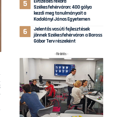
Évtizedes rekord
Székesfehérváron: 400 gólya
kezdi meg tanulmányait a
Kodolányi János Egyetemen
Jelentős vasúti fejlesztések
jönnek Székesfehérváron a Baross
Gábor Terv részeként
- Hirdetés -
i
n
ő
e
.
n