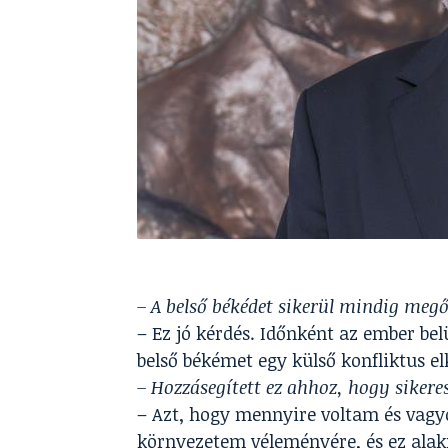
– A belső békédet sikerül mindig megő
– Ez jó kérdés. Időnként az ember be
belső békémet egy külső konfliktus el
– Hozzásegített ez ahhoz, hogy sikere
– Azt, hogy mennyire voltam és vagy
környezetem véleményére, és ez alak