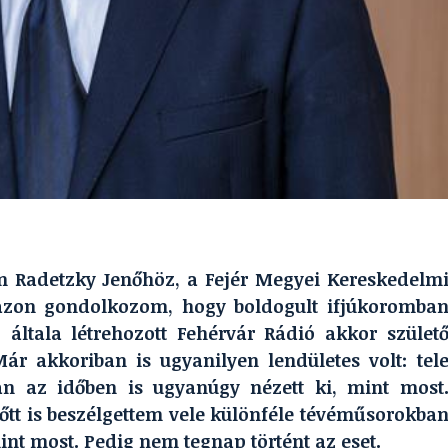
an Radetzky Jenőhöz, a Fejér Megyei Kereskedelm
azon gondolkozom, hogy boldogult ifjúkoromba
 általa létrehozott Fehérvár Rádió akkor szület
ár akkoriban is ugyanilyen lendületes volt: tel
bban az időben is ugyanúgy nézett ki, mint most
őtt is beszélgettem vele különféle tévéműsorokba
int most. Pedig nem tegnap történt az eset.