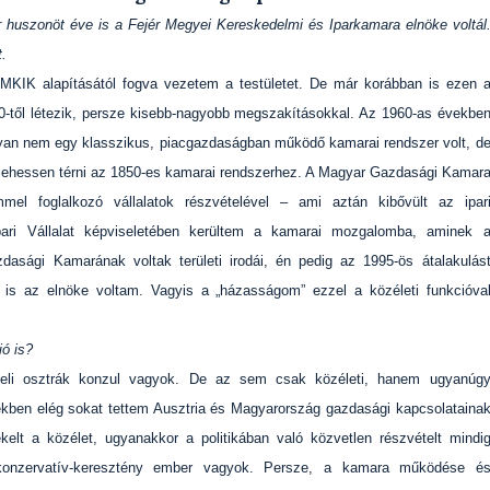
 huszonöt éve is a Fejér Megyei Kereskedelmi és Iparkamara elnöke voltál
.
FMKIK alapításától fogva vezetem a testületet. De már korábban is ezen 
0-től létezik, persze kisebb-nagyobb megszakításokkal. Az 1960-as évekbe
yan nem egy klasszikus, piacgazdaságban működő kamarai rendszer volt, d
 lehessen térni az 1850-es kamarai rendszerhez. A Magyar Gazdasági Kamar
mel foglalkozó vállalatok részvételével – ami aztán kibővült az ipar
pari Vállalat képviseletében kerültem a kamarai mozgalomba, aminek 
asági Kamarának voltak területi irodái, én pedig az 1995-ös átalakulás
s az elnöke voltam. Vagyis a „házasságom” ezzel a közéleti funkcióva
ió is?
beli osztrák konzul vagyok. De az sem csak közéleti, hanem ugyanúg
vekben elég sokat tettem Ausztria és Magyarország gazdasági kapcsolataina
kelt a közélet, ugyanakkor a politikában való közvetlen részvételt mindi
t konzervatív-keresztény ember vagyok. Persze, a kamara működése é