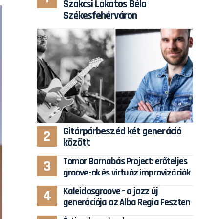
Szakcsi Lakatos Béla
Székesfehérváron
Gitárpárbeszéd két generáció
között
Tomor Barnabás Project: erőteljes
groove-ok és virtuóz improvizációk
Kaleidosgroove – a jazz új
generációja az Alba Regia Feszten