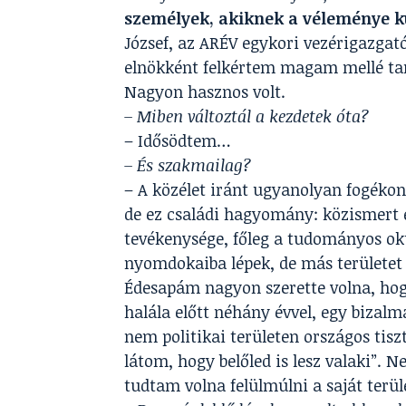
személyek, akiknek a véleménye 
József, az ARÉV egykori vezérigazgat
elnökként felkértem magam mellé taná
Nagyon hasznos volt.
– Miben változtál a kezdetek óta?
– Idősödtem…
– És szakmailag?
– A közélet iránt ugyanolyan fogékon
de ez családi hagyomány: közismert 
tevékenysége, főleg a tudományos okt
nyomdokaiba lépek, de más területet 
Édesapám nagyon szerette volna, hogy 
halála előtt néhány évvel, egy bizalm
nem politikai területen országos tisz
látom, hogy belőled is lesz valaki”. 
tudtam volna felülmúlni a saját terül