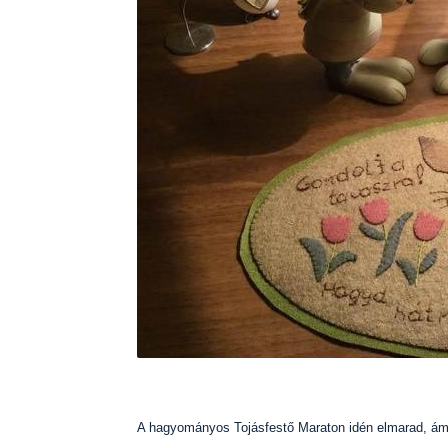
A hagyományos Tojásfestő Maraton idén elmarad, ám 