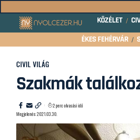
KÖZÉLET
CI
ÉKES FEHÉRVÁR
CIVIL VILÁG
Szakmák találko
2 perc olvasási idő
Megjelenés: 2021.03.30.