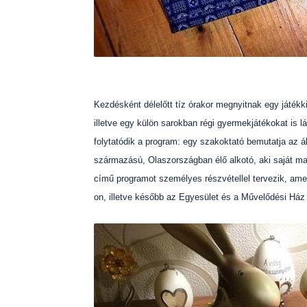
Kezdésként délelőtt tíz órakor megnyitnak egy játékki
illetve egy külön sarokban régi gyermekjátékokat is
folytatódik a program: egy szakoktató bemutatja az ál
származású, Olaszországban élő alkotó, aki saját m
című programot személyes részvétellel tervezik, ame
on, illetve később az Egyesület és a Művelődési Ház 