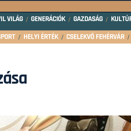
VIL VILÁG
GENERÁCIÓK
GAZDASÁG
KULTÚ
SPORT
HELYI ÉRTÉK
CSELEKVŐ FEHÉRVÁR
zása