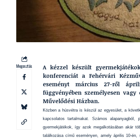
Megosztás
A kézzel készült gyermekjátékok
konferenciát a Fehérvári Kézmű
eseményt március 27-ről ápril
függvényében személyesen vagy o
Művelődési Házban.
Közben a húsvétra is készül az egyesület, a követ
kapcsolatos tartalmakat. Számos alapanyagból, pé
gyermekjátékok, így azok megalkotásában akár tö
találkozása című eseményen, amely április 10-én,