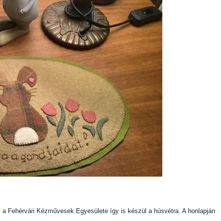
a Fehérvári Kézművesek Egyesülete így is készül a húsvétra. A honlapján