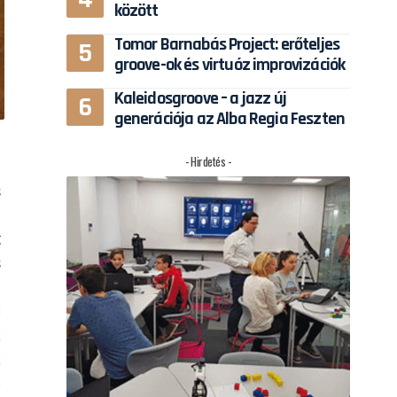
között
Tomor Barnabás Project: erőteljes
groove-ok és virtuóz improvizációk
Kaleidosgroove – a jazz új
generációja az Alba Regia Feszten
- Hirdetés -
s
ű
t
s
l
k
k
i