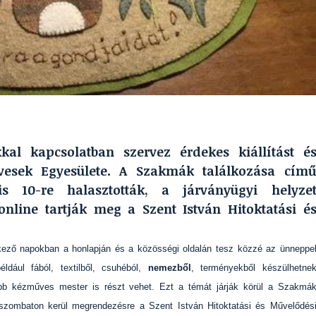
kal kapcsolatban szervez érdekes kiállítást é
vesek Egyesülete. A Szakmák találkozása cím
is 10-re halasztották, a járványügyi helyze
nline tartják meg a Szent István Hitoktatási é
kező napokban a honlapján és a közösségi oldalán tesz közzé az ünneppe
ldául fából, textilből, csuhéból,
nemezből
, terményekből készülhetne
bb kézműves mester is részt vehet. Ezt a témát járják körül a Szakmá
 szombaton kerül megrendezésre a Szent István Hitoktatási és Művelődés