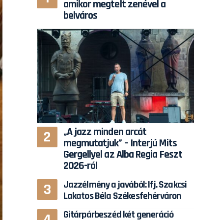
amikor megtelt zenével a
belváros
„A jazz minden arcát
megmutatjuk” – Interjú Mits
Gergellyel az Alba Regia Feszt
2026-ról
Jazzélmény a javából: Ifj. Szakcsi
Lakatos Béla Székesfehérváron
Gitárpárbeszéd két generáció