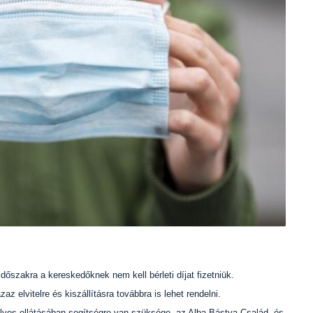
 időszakra a kereskedőknek nem kell bérleti díjat fizetniük.
az elvitelre és kiszállításra továbbra is lehet rendelni.
lyes ellátásában segítségre van szüksége, az Alba Bástya Család- és