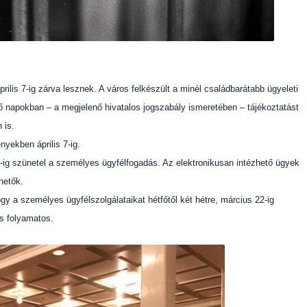
rilis 7-ig zárva lesznek. A város felkészült a minél családbarátabb ügyeleti
ző napokban – a megjelenő hivatalos jogszabály ismeretében – tájékoztatást
 is.
nyekben április 7-ig.
-ig szünetel a személyes ügyfélfogadás. Az elektronikusan intézhető ügyek
hetők.
gy a személyes ügyfélszolgálataikat hétfőtől két hétre, március 22-ig
is folyamatos.