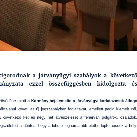
zigorodnak a járványügyi szabályok a következ
mányzata ezzel összefüggésben kidolgozta é
erősödése miatt
a Kormány bejelentette a járványügyi korlátozások átfog
alanul követi az új jogszabályban foglaltakat, emellett pedig kiemelt cél
következő két és négy hét átvészelését a fehérvári polgárok, családok
született a döntés, hogy a lehető leghamarabb életbe léptethessék a hely