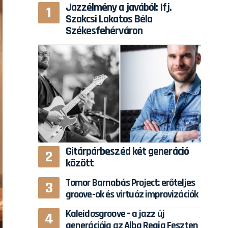
Jazzélmény a javából: Ifj.
Szakcsi Lakatos Béla
Székesfehérváron
Gitárpárbeszéd két generáció
között
Tomor Barnabás Project: erőteljes
groove-ok és virtuóz improvizációk
Kaleidosgroove – a jazz új
generációja az Alba Regia Feszten