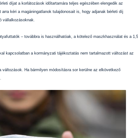
érleti díjat a korlátozások időtartamára teljes egészében elengedik az
rra kéri a magáningatlanok tulajdonosait is, hogy adjanak bérleti díj
ó vállalkozásoknak.
.
utyafuttatók – továbbra is használhatóak, a kötelező maszkhasználat és a 1,
al kapcsolatban a kormányzati tájékoztatás nem tartalmazott változást az
a változások. Ha bármilyen módosításra sor kerülne az elkövetkező
.