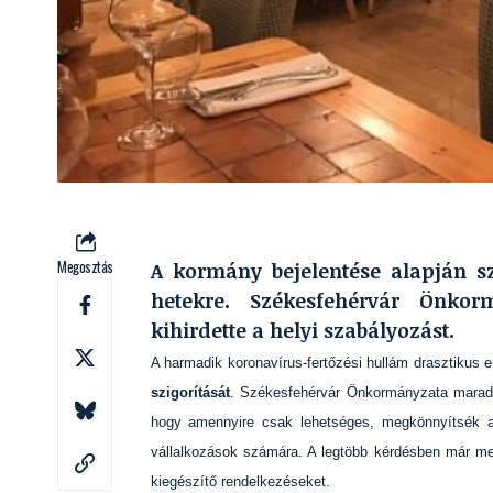
Megosztás
A kormány bejelentése alapján s
hetekre. Székesfehérvár Önkor
kihirdette a helyi szabályozást.
A harmadik koronavírus-fertőzési hullám drasztikus 
szigorítását
. Székesfehérvár Önkormányzata maradékt
hogy amennyire csak lehetséges, megkönnyítsék a 
vállalkozások számára. A legtöbb kérdésben már meg
kiegészítő rendelkezéseket.