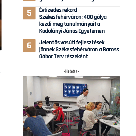
Évtizedes rekord
Székesfehérváron: 400 gólya
kezdi meg tanulmányait a
Kodolányi János Egyetemen
Jelentős vasúti fejlesztések
jönnek Székesfehérváron a Baross
Gábor Terv részeként
- Hirdetés -
ő
s
ó
,
,
i