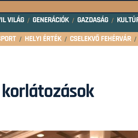
VIL VILÁG
GENERÁCIÓK
GAZDASÁG
KULTÚ
SPORT
HELYI ÉRTÉK
CSELEKVŐ FEHÉRVÁR
i korlátozások