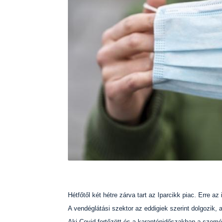
Hétfőtől két hétre zárva tart az Iparcikk piac. Erre az
A vendéglátási szektor az eddigiek szerint dolgozik, az
Aki Covid-fertőzött és a karanténidőszakban a szemé