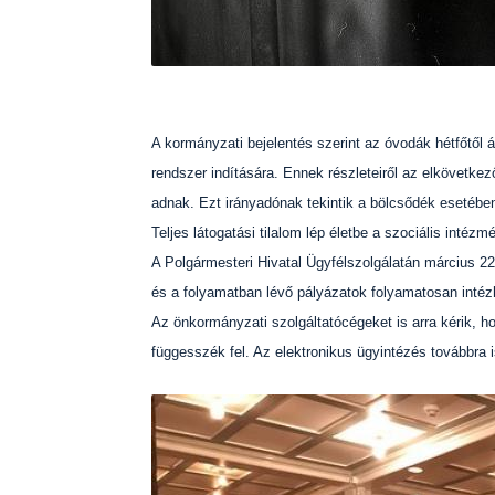
A kormányzati bejelentés szerint az óvodák hétfőtől áp
rendszer indítására. Ennek részleteiről az elkövetke
adnak. Ezt irányadónak tekintik a bölcsődék esetében
Teljes látogatási tilalom lép életbe a szociális intézmé
A Polgármesteri Hivatal Ügyfélszolgálatán március 22
és a folyamatban lévő pályázatok folyamatosan intéz
Az önkormányzati szolgáltatócégeket is arra kérik, ho
függesszék fel. Az elektronikus ügyintézés továbbra 