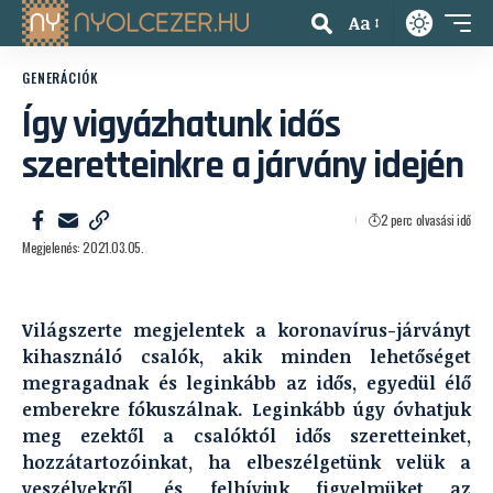
Aa
GENERÁCIÓK
Így vigyázhatunk idős
szeretteinkre a járvány idején
2 perc olvasási idő
Megjelenés: 2021.03.05.
Világszerte megjelentek a koronavírus-járványt
kihasználó csalók, akik minden lehetőséget
megragadnak és leginkább az idős, egyedül élő
emberekre fókuszálnak. Leginkább úgy óvhatjuk
meg ezektől a csalóktól idős szeretteinket,
hozzátartozóinkat, ha elbeszélgetünk velük a
veszélyekről, és felhívjuk figyelmüket az