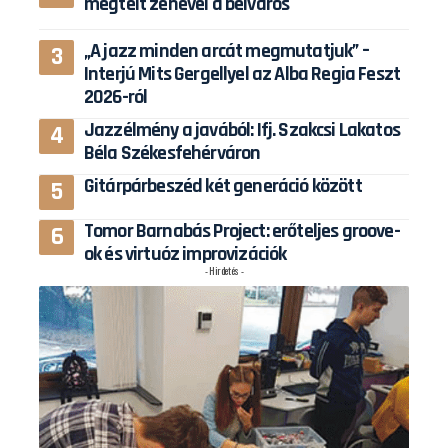
megtelt zenével a belváros
„A jazz minden arcát megmutatjuk” –
Interjú Mits Gergellyel az Alba Regia Feszt
2026-ról
Jazzélmény a javából: Ifj. Szakcsi Lakatos
Béla Székesfehérváron
Gitárpárbeszéd két generáció között
Tomor Barnabás Project: erőteljes groove-
ok és virtuóz improvizációk
- Hirdetés -