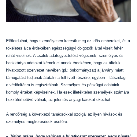
Előfordulhat, hogy személyesen keresik meg az idős embereket, és a
tökéletes álca érdekében egészségügyi dolgozók által viselt fehér
ruhát viselnek. A csalók adategyeztetést végeznek, személyes és
bankkártya adatokat kérnek el annak érdekében, hogy az általuk
hivatkozott szervezet nevében (pl.: önkormányzat) a járvány miatt
támogatást tudjanak átutalni a felhívott részére, egyben – látszólag –
a védőoltásra is regisztrálnak.
Személyes és pénzügyi adataink
komoly értéket képviselnek. Ha ezek illetéktelen személyek számára
hozzáférhetővé válnak, az jelentős anyagi károkat okozhat.
A rendőrség a következő tanácsokkal szolgál az ilyen hívások és
személyes megkeresések esetére:
– Járjon utána, hogy valóban a hivatkozott szervezet, vagy hivatal