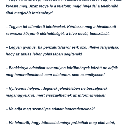
kereste meg. Azaz tegye le a telefont, majd hívja fel a telefonáló
által megjelölt intézményt!
– Tegyen fel ellenőrző kérdéseket. Kérdezze meg a hivatkozott
szervezet központi elérhetőségét, a hívó nevét, beosztását.
– Legyen gyanús, ha pénzátutalásról esik szó, illetve felajánlják,
hogy az utalás lebonyolításában segítenek!
– Bankkártya adataikat semmilyen körülmények között ne adják
meg ismeretleneknek sem telefonon, sem személyesen!
– Nyilvános helyen, idegenek jelenlétében ne beszéljenek
magánügyeikről, mert visszaélhetnek az információkkal!
– Ne adja meg személyes adatait ismeretleneknek!
– Ha felmerül, hogy bűncselekményt próbáltak meg elkövetni,