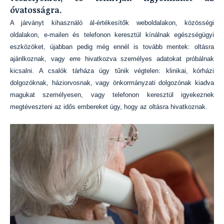
óvatosságra.
A járványt kihasználó ál-értékesítők weboldalakon, közösségi
oldalakon, e-mailen és telefonon keresztül kínálnak egészségügyi
eszközöket, újabban pedig még ennél is tovább mentek: oltásra
ajánlkoznak, vagy erre hivatkozva személyes adatokat próbálnak
kicsalni. A csalók tárháza úgy tűnik végtelen: klinikai, kórházi
dolgozóknak, háziorvosnak, vagy önkormányzati dolgozónak kiadva
magukat személyesen, vagy telefonon keresztül igyekeznek
megtéveszteni az idős embereket úgy, hogy az oltásra hivatkoznak.