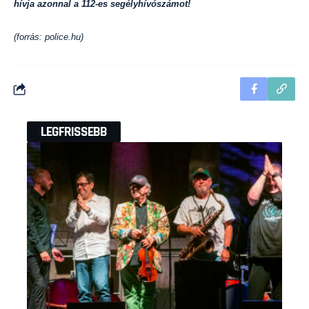
hívja azonnal a 112-es segélyhívószámot!
(forrás: police.hu)
LEGFRISSEBB