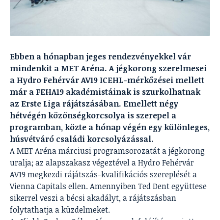
Ebben a hónapban jeges rendezvényekkel vár
mindenkit a MET Aréna. A jégkorong szerelmesei
a Hydro Fehérvár AV19 ICEHL-mérkőzései mellett
már a FEHA19 akadémistáinak is szurkolhatnak
az Erste Liga rájátszásában. Emellett négy
hétvégén közönségkorcsolya is szerepel a
programban, közte a hónap végén egy különleges,
húsvétváró családi korcsolyázással.
A MET Aréna márciusi programsorozatát a jégkorong
uralja; az alapszakasz végeztével a Hydro Fehérvár
AV19 megkezdi rájátszás-kvalifikációs szereplését a
Vienna Capitals ellen. Amennyiben Ted Dent együttese
sikerrel veszi a bécsi akadályt, a rájátszásban
folytathatja a küzdelmeket.