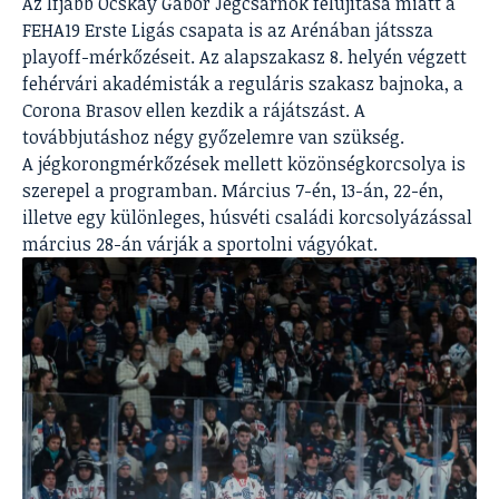
Az Ifjabb Ocskay Gábor Jégcsarnok felújítása miatt a
FEHA19 Erste Ligás csapata is az Arénában játssza
playoff-mérkőzéseit. Az alapszakasz 8. helyén végzett
fehérvári akadémisták a reguláris szakasz bajnoka, a
Corona Brasov ellen kezdik a rájátszást. A
továbbjutáshoz négy győzelemre van szükség.
A jégkorongmérkőzések mellett közönségkorcsolya is
szerepel a programban. Március 7-én, 13-án, 22-én,
illetve egy különleges, húsvéti családi korcsolyázással
március 28-án várják a sportolni vágyókat.