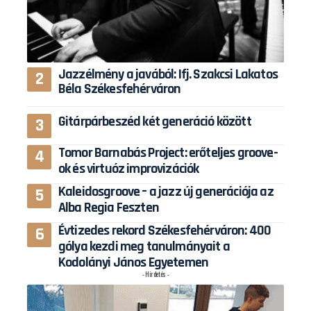
Jazzélmény a javából: Ifj. Szakcsi Lakatos
Béla Székesfehérváron
Gitárpárbeszéd két generáció között
Tomor Barnabás Project: erőteljes groove-
ok és virtuóz improvizációk
Kaleidosgroove – a jazz új generációja az
Alba Regia Feszten
Évtizedes rekord Székesfehérváron: 400
gólya kezdi meg tanulmányait a
Kodolányi János Egyetemen
- Hirdetés -