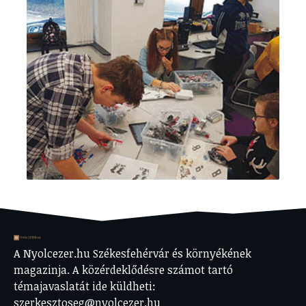
A Nyolcezer.hu Székesfehérvár és környékének
magazinja. A közérdeklődésre számot tartó
témajavaslatát ide küldheti:
szerkesztoseg@nyolcezer.hu