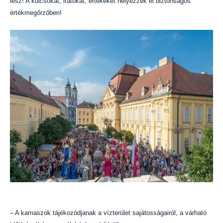
lesz! A kulcsokat, iratokat, értékeket helyezzék el biztonságos
értékmegőrzőben!
– A kamaszok tájékozódjanak a vízterület sajátosságairól, a várható