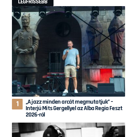
LEGFRISSEBB
„A jazz minden arcát megmutatjuk” –
Interjú Mits Gergellyel az Alba Regia Feszt
2026-ról