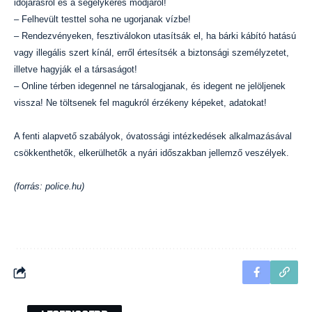
időjárásról és a segélykérés módjáról!
– Felhevült testtel soha ne ugorjanak vízbe!
– Rendezvényeken, fesztiválokon utasítsák el, ha bárki kábító hatású
vagy illegális szert kínál, erről értesítsék a biztonsági személyzetet,
illetve hagyják el a társaságot!
– Online térben idegennel ne társalogjanak, és idegent ne jelöljenek
vissza! Ne töltsenek fel magukról érzékeny képeket, adatokat!
A fenti alapvető szabályok, óvatossági intézkedések alkalmazásával
csökkenthetők, elkerülhetők a nyári időszakban jellemző veszélyek.
(forrás: police.hu)