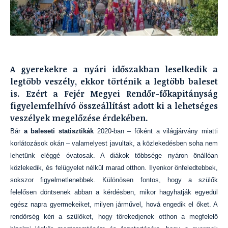
A gyerekekre a nyári időszakban leselkedik a
legtöbb veszély, ekkor történik a legtöbb baleset
is. Ezért a Fejér Megyei Rendőr-főkapitányság
figyelemfelhívó összeállítást adott ki a lehetséges
veszélyek megelőzése érdekében.
Bár
a baleseti statisztikák
2020-ban – főként a világjárvány miatti
korlátozások okán – valamelyest javultak, a közlekedésben soha nem
lehetünk eléggé óvatosak. A diákok többsége nyáron önállóan
közlekedik, és felügyelet nélkül marad otthon. Ilyenkor önfeledtebbek,
sokszor figyelmetlenebbek. Különösen fontos, hogy a szülők
felelősen döntsenek abban a kérdésben, mikor hagyhatják egyedül
egész napra gyermekeiket, milyen járművel, hová engedik el őket. A
rendőrség kéri a szülőket, hogy törekedjenek otthon a megfelelő