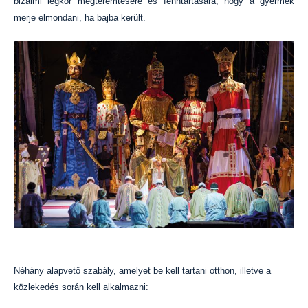
bizalmi légkör megteremtésére és fenntartására, hogy a gyermek
merje elmondani, ha bajba került.
Néhány alapvető szabály, amelyet be kell tartani otthon, illetve a
közlekedés során kell alkalmazni: