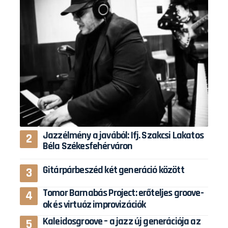
Jazzélmény a javából: Ifj. Szakcsi Lakatos
Béla Székesfehérváron
Gitárpárbeszéd két generáció között
Tomor Barnabás Project: erőteljes groove-
ok és virtuóz improvizációk
Kaleidosgroove – a jazz új generációja az