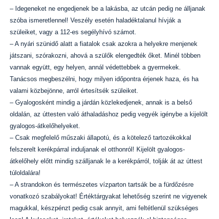
– Idegeneket ne engedjenek be a lakásba, az utcán pedig ne álljanak
szóba ismeretlennel! Veszély esetén haladéktalanul hívják a
szüleiket, vagy a 112-es segélyhívó számot.
– A nyári szünidő alatt a fiatalok csak azokra a helyekre menjenek
játszani, szórakozni, ahová a szülők elengedték őket. Minél többen
vannak együtt, egy helyen, annál védettebbek a gyermekek.
Tanácsos megbeszélni, hogy milyen időpontra érjenek haza, és ha
valami közbejönne, arról értesítsék szüleiket.
– Gyalogosként mindig a járdán közlekedjenek, annak is a belső
oldalán, az úttesten való áthaladáshoz pedig vegyék igénybe a kijelölt
gyalogos-átkelőhelyeket.
– Csak megfelelő műszaki állapotú, és a kötelező tartozékokkal
felszerelt kerékpárral induljanak el otthonról! Kijelölt gyalogos-
átkelőhely előtt mindig szálljanak le a kerékpárról, tolják át az úttest
túloldalára!
– A strandokon és természetes vízparton tartsák be a fürdőzésre
vonatkozó szabályokat! Értéktárgyakat lehetőség szerint ne vigyenek
magukkal, készpénzt pedig csak annyit, ami feltétlenül szükséges