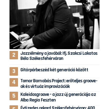
Jazzélmény a javából: Ifj. Szakcsi Lakatos
Béla Székesfehérváron
Gitárpárbeszéd két generáció között
Tomor Barnabás Project: erőteljes groove-
ok és virtuóz improvizációk
Kaleidosgroove – a jazz új generációja az
Alba Regia Feszten
Évtizedes rekord Székesfehérváron: 400