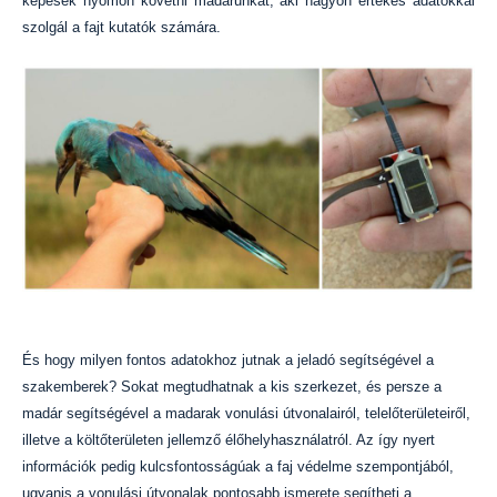
képesek nyomon követni madarunkat, aki nagyon értékes adatokkal
szolgál a fajt kutatók számára.
És hogy milyen fontos adatokhoz jutnak a jeladó segítségével a
szakemberek? Sokat megtudhatnak a kis szerkezet, és persze a
madár segítségével a madarak vonulási útvonalairól, telelőterületeiről,
illetve a költőterületen jellemző élőhelyhasználatról. Az így nyert
információk pedig kulcsfontosságúak a faj védelme szempontjából,
ugyanis a vonulási útvonalak pontosabb ismerete segítheti a