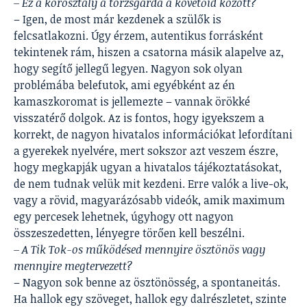
– Ez a korosztály a törzsgárda a követőid között?
– Igen, de most már kezdenek a szülők is
felcsatlakozni. Úgy érzem, autentikus forrásként
tekintenek rám, hiszen a csatorna másik alapelve az,
hogy segítő jellegű legyen. Nagyon sok olyan
problémába belefutok, ami egyébként az én
kamaszkoromat is jellemezte – vannak örökké
visszatérő dolgok. Az is fontos, hogy igyekszem a
korrekt, de nagyon hivatalos információkat lefordítani
a gyerekek nyelvére, mert sokszor azt veszem észre,
hogy megkapják ugyan a hivatalos tájékoztatásokat,
de nem tudnak velük mit kezdeni. Erre valók a live-ok,
vagy a rövid, magyarázósabb videók, amik maximum
egy percesek lehetnek, úgyhogy ott nagyon
összeszedetten, lényegre törően kell beszélni.
– A Tik Tok-os működésed mennyire ösztönös vagy
mennyire megtervezett?
– Nagyon sok benne az ösztönösség, a spontaneitás.
Ha hallok egy szöveget, hallok egy dalrészletet, szinte