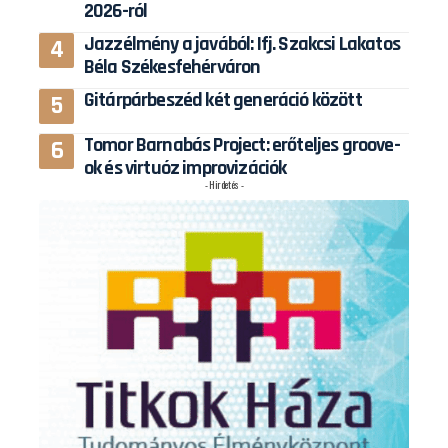
2026-ról
Jazzélmény a javából: Ifj. Szakcsi Lakatos
Béla Székesfehérváron
Gitárpárbeszéd két generáció között
Tomor Barnabás Project: erőteljes groove-
ok és virtuóz improvizációk
- Hirdetés -