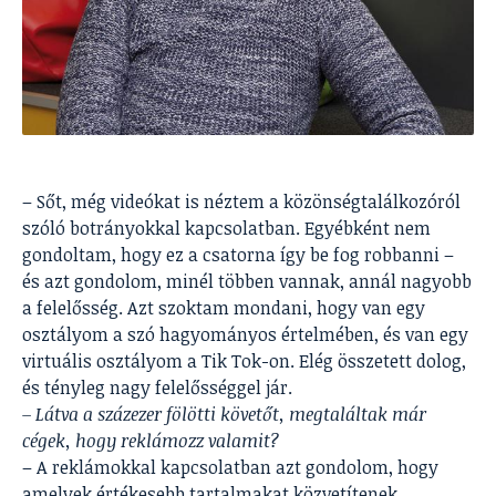
– Sőt, még videókat is néztem a közönségtalálkozóról
szóló botrányokkal kapcsolatban. Egyébként nem
gondoltam, hogy ez a csatorna így be fog robbanni –
és azt gondolom, minél többen vannak, annál nagyobb
a felelősség. Azt szoktam mondani, hogy van egy
osztályom a szó hagyományos értelmében, és van egy
virtuális osztályom a Tik Tok-on. Elég összetett dolog,
és tényleg nagy felelősséggel jár.
– Látva a százezer fölötti követőt, megtaláltak már
cégek, hogy reklámozz valamit?
– A reklámokkal kapcsolatban azt gondolom, hogy
amelyek értékesebb tartalmakat közvetítenek,