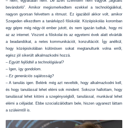
– Nem, egyáltalán nem. De azért szerintem nem vagyok „digitális
bevándorló”. Amikor megismerkedtem ezekkel a technológiákkal,
nagyon gyorsan felvettem a ritmust. Ez igazából akkor volt, amikor
Szegeden elkezdtem a tanárképző főiskolát. Középiskolás koromban
egy gépre még négy-öt ember jutott, és nem igazán tudtuk, hogy mi
az az internet. Viszont a főiskolai és az egyetemi évek alatt elvárták
a beadandókat, a netes kommunikációt, konzultációt. Így anélkül,
hogy középiskolában különösen sokat megtanultunk volna erről,
egész jól sikerült alkalmazkodni hozzá.
– Együtt fejlődtél a technológiával?
– Igen, így gondolom.
– Ez generációs sajátosság?
– A tanulás igen. Belénk még azt nevelték, hogy alkalmazkodni kell,
és hogy tanulással lehet elérni sok mindent. Sokszor hallottam, hogy
tanulással lehet kitörni a szegénységből, tanulással, munkával lehet
elérni a céljaidat. Ebbe szocializálódtam bele, hiszen ugyanezt láttam
a szüleimtől is.