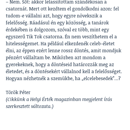
– Nem. Sőt: akkor lelassítottam szándékosan a
csatornát. Mert ott kezdtem el gondolkodni azon: fel
tudom-e vállalni azt, hogy egyre növekszik a
felelősség. Ráadásul én egy közösség, a tanárok
érdekében is dolgozom, szóval ez több, mint egy
egyszerű Tik Tok csatorna. Én nem veszíthetem el a
hitelességemet. Ha például elkezdenék celeb-életet
élni, az éppen ezért lenne rossz döntés, amit mondjuk
pénzért vállaltam be. Miközben azt mondom a
gyerekeknek, hogy a döntéseid határozzák meg az
életedet, és a döntésekért vállalnod kell a felelősséget.
Hogyan nézhetnék a szemükbe, ha „elcelebesedek”…?
Török Péter
(Cikkünk a Helyi Érték magazinban megjelent írás
szerkesztett változata.)