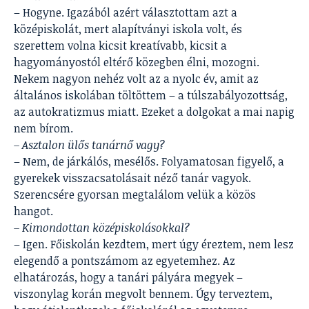
– Hogyne. Igazából azért választottam azt a
középiskolát, mert alapítványi iskola volt, és
szerettem volna kicsit kreatívabb, kicsit a
hagyományostól eltérő közegben élni, mozogni.
Nekem nagyon nehéz volt az a nyolc év, amit az
általános iskolában töltöttem – a túlszabályozottság,
az autokratizmus miatt. Ezeket a dolgokat a mai napig
nem bírom.
– Asztalon ülős tanárnő vagy?
– Nem, de járkálós, mesélős. Folyamatosan figyelő, a
gyerekek visszacsatolásait néző tanár vagyok.
Szerencsére gyorsan megtalálom velük a közös
hangot.
– Kimondottan középiskolásokkal?
– Igen. Főiskolán kezdtem, mert úgy éreztem, nem lesz
elegendő a pontszámom az egyetemhez. Az
elhatározás, hogy a tanári pályára megyek –
viszonylag korán megvolt bennem. Úgy terveztem,