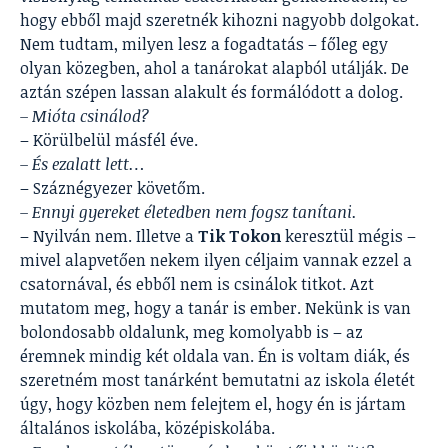
hogy ebből majd szeretnék kihozni nagyobb dolgokat.
Nem tudtam, milyen lesz a fogadtatás – főleg egy
olyan közegben, ahol a tanárokat alapból utálják. De
aztán szépen lassan alakult és formálódott a dolog.
– Mióta csinálod?
– Körülbelül másfél éve.
– És ezalatt lett…
– Száznégyezer követőm.
– Ennyi gyereket életedben nem fogsz tanítani.
– Nyilván nem. Illetve a
Tik Tokon
keresztül mégis –
mivel alapvetően nekem ilyen céljaim vannak ezzel a
csatornával, és ebből nem is csinálok titkot. Azt
mutatom meg, hogy a tanár is ember. Nekünk is van
bolondosabb oldalunk, meg komolyabb is – az
éremnek mindig két oldala van. Én is voltam diák, és
szeretném most tanárként bemutatni az iskola életét
úgy, hogy közben nem felejtem el, hogy én is jártam
általános iskolába, középiskolába.