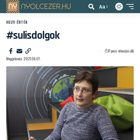
Aa
HELYI ÉRTÉK
#sulisdolgok
11 perc olvasási idő
Megjelenés: 2021.06.07.