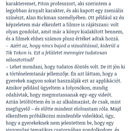
karakteremet, Piton professzort, aki szerintem a
legjobban árnyalt karakter, és aki kapott egy zseniális
színészt, Alan Rickman személyében. Ott például az én
képzeletem már elkezdett a filmre is rájátszani: volt
olyan gondolat, amit már a könyv kialakított bennem,
és a filmek ehhez számos plusz értéket adtak hozzá.
– Azért az, hogy nincs bajod a vizualitással, kiderül a
Tik Tokon is. Ezt a felületet mennyire tudatosan
választottad?
– Lehet mondani, hogy tudatos döntés volt. De itt jön ki
a történelemtanár jellemzője. Én azt láttam, hogy a
gyerekek nagyon sokat használják ezt az applikációt.
Amikor például ügyeltem a folyosókon, mindig
odahívtak, hogy megmutassanak egy-egy videót.
Aztán letöltöttem én is az alkalmazást, de csak, mint
megfigyelő – és előtte mindent elolvastam róla. Majd
elkezdtem próbálkozni mindenféle videókkal, úgy,
hogy a gyerekeknek nem jelentettem be, hogy egy
viszonylag tematikus csatornában gondolkodom, és