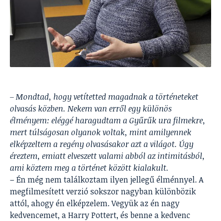
– Mondtad, hogy vetítetted magadnak a történeteket
olvasás közben. Nekem van erről egy különös
élményem: eléggé haragudtam a Gyűrűk ura filmekre,
mert túlságosan olyanok voltak, mint amilyennek
elképzeltem a regény olvasásakor azt a világot. Úgy
éreztem, emiatt elveszett valami abból az intimitásból,
ami köztem meg a történet között kialakult.
– Én még nem találkoztam ilyen jellegű élménnyel. A
megfilmesített verzió sokszor nagyban különbözik
attól, ahogy én elképzelem. Vegyük az én nagy
kedvencemet, a Harry Pottert, és benne a kedvenc