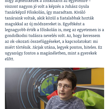
hogy átjelentkezek a főiskoláról az egyetemre –
viszont nagyon jó volt a képzés a Juhász Gyula
Tanárképző Főiskolán, így maradtam. Kiváló
tanáraink voltak, akik közül a fiatalabbak hozták
magukkal az új módszereket is. Egyébként a
legnagyobb érték a főiskolán is, meg az egyetemen is a
gondolkodni tudásra nevelés volt. Az, hogy keressem
az ok-okozati összefüggéseket, a kapcsolatokat: mi
miért történik. Járjak utána, legyek pontos, hiteles. Ez
ugyanúgy fontos a magánéletben, mint a gyerekek
előtt.