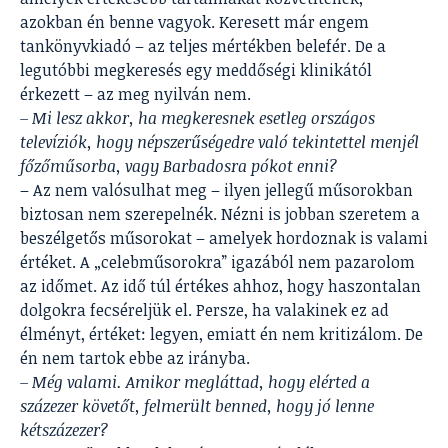
azokban én benne vagyok. Keresett már engem
tankönyvkiadó – az teljes mértékben belefér. De a
legutóbbi megkeresés egy meddőségi klinikától
érkezett – az meg nyilván nem.
– Mi lesz akkor, ha megkeresnek esetleg országos
televíziók, hogy népszerűségedre való tekintettel menjél
főzőműsorba, vagy Barbadosra pókot enni?
– Az nem valósulhat meg – ilyen jellegű műsorokban
biztosan nem szerepelnék. Nézni is jobban szeretem a
beszélgetős műsorokat – amelyek hordoznak is valami
értéket. A „celebműsorokra” igazából nem pazarolom
az időmet. Az idő túl értékes ahhoz, hogy haszontalan
dolgokra fecséreljük el. Persze, ha valakinek ez ad
élményt, értéket: legyen, emiatt én nem kritizálom. De
én nem tartok ebbe az irányba.
– Még valami. Amikor megláttad, hogy elérted a
százezer követőt, felmerült benned, hogy jó lenne
kétszázezer?