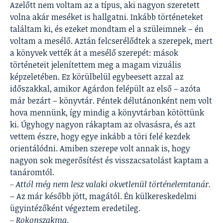
Azelőtt nem voltam az a típus, aki nagyon szeretett
volna akár meséket is hallgatni. Inkább történeteket
találtam ki, és ezeket mondtam el a szüleimnek – én
voltam a mesélő. Aztán felcserélődtek a szerepek, mert
a könyvek vették át a mesélő szerepét: mások
történeteit jelenítettem meg a magam vizuális
képzeletében. Ez körülbelül egybeesett azzal az
időszakkal, amikor Agárdon felépült az első – azóta
már bezárt – könyvtár. Péntek délutánonként nem volt
hova mennünk, így mindig a könyvtárban kötöttünk
ki. Úgyhogy nagyon rákaptam az olvasásra, és azt
vettem észre, hogy egye inkább a töri felé kezdek
orientálódni. Amiben szerepe volt annak is, hogy
nagyon sok megerősítést és visszacsatolást kaptam a
tanáromtól.
– Attól még nem lesz valaki okvetlenül történelemtanár.
– Az már később jött, magától. Én külkereskedelmi
ügyintézőként végeztem eredetileg.
– Rokonszakma.