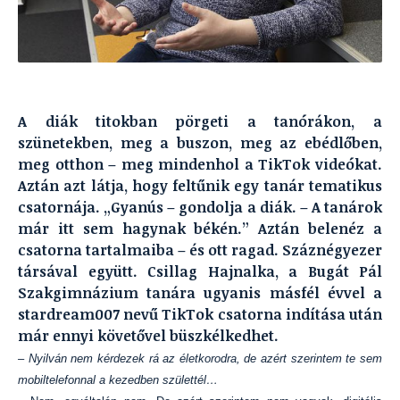
A diák titokban pörgeti a tanórákon, a
szünetekben, meg a buszon, meg az ebédlőben,
meg otthon – meg mindenhol a TikTok videókat.
Aztán azt látja, hogy feltűnik egy tanár tematikus
csatornája. „Gyanús – gondolja a diák. – A tanárok
már itt sem hagynak békén.” Aztán belenéz a
csatorna tartalmaiba – és ott ragad. Száznégyezer
társával együtt. Csillag Hajnalka, a Bugát Pál
Szakgimnázium tanára ugyanis másfél évvel a
stardream007 nevű TikTok csatorna indítása után
már ennyi követővel büszkélkedhet.
– Nyilván nem kérdezek rá az életkorodra, de azért szerintem te sem
mobiltelefonnal a kezedben születtél…