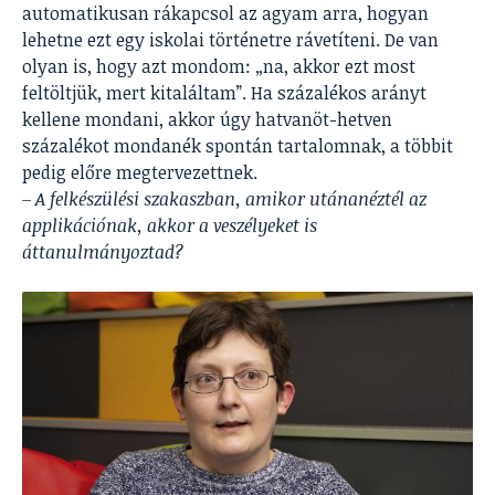
automatikusan rákapcsol az agyam arra, hogyan
lehetne ezt egy iskolai történetre rávetíteni. De van
olyan is, hogy azt mondom: „na, akkor ezt most
feltöltjük, mert kitaláltam”. Ha százalékos arányt
kellene mondani, akkor úgy hatvanöt-hetven
százalékot mondanék spontán tartalomnak, a többit
pedig előre megtervezettnek.
– A felkészülési szakaszban, amikor utánanéztél az
applikációnak, akkor a veszélyeket is
áttanulmányoztad?