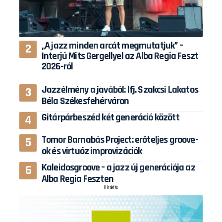
„A jazz minden arcát megmutatjuk” –
Interjú Mits Gergellyel az Alba Regia Feszt
2026-ról
Jazzélmény a javából: Ifj. Szakcsi Lakatos
Béla Székesfehérváron
Gitárpárbeszéd két generáció között
Tomor Barnabás Project: erőteljes groove-
ok és virtuóz improvizációk
Kaleidosgroove – a jazz új generációja az
Alba Regia Feszten
- Hirdetés -