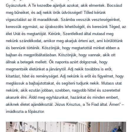
Gyászolunk. A Te kezedbe ajánljuk azokat, akik elmentek. Bocsásd
meg bűneiket, és adj nekik örök üdvösséget! Tőled kérünk
vigasztalást az itt maradóknak. Számba vesszük veszteségeinket,
keressük egymást, az újrakezdés lehetőségét, és keresünk Téged, az
élet Urát és megtartóját. Kérünk, Szentlelked által mutasd meg
nekünk szándékodat, amikor meg akarjuk érteni azt, ami körülöttünk
és bennünk történik. Köszönjük, hogy megtartottál minket ebben a
bajban és megpróbáltatásban. Köszönjük, hogy vannak, akik ott
állnak a betegek mellett. Ők naponta azért dolgoznak, hogy
megmentsék életünket a járványtól. Adj nekik továbbra is erőt,
kitartást, hitet és reménységet. Adj nekünk is erőt és figyelmet, hogy
meglássuk a bajbajutottakat, és segíteni tudjunk nekik. Mutass utat
nekünk, akik ezután jobban, szebben, nagyobb hittel és szeretettel
akarunk élni. Áldd meg egyházunkat, hazánkat és minden embert,
akiknek életet ajándékoztál. Jézus Krisztus, a Te Fiad által. Ámen” –
imádkozta a főpásztor.