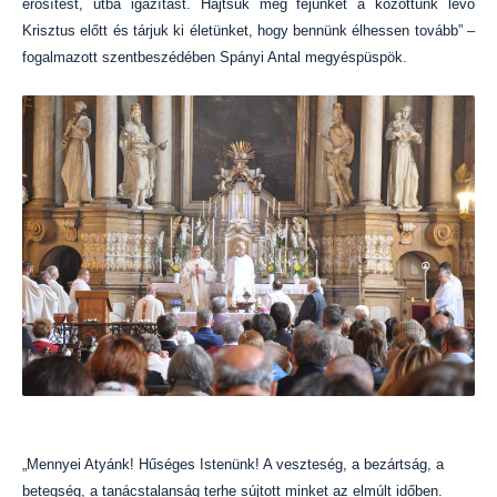
erősítést, útba igazítást. Hajtsuk meg fejünket a közöttünk lévő
Krisztus előtt és tárjuk ki életünket, hogy bennünk élhessen tovább” –
fogalmazott szentbeszédében Spányi Antal megyéspüspök.
„Mennyei Atyánk! Hűséges Istenünk! A veszteség, a bezártság, a
betegség, a tanácstalanság terhe sújtott minket az elmúlt időben.