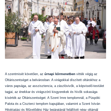
A szentmisét követően, az
úrnapi körmenetben
vitték végig az
Oltáriszentséget a belvárosban. A virágokkal díszített oltárokhoz a
város papsága, az asszisztencia, a zászlóvivők, a képviselő-testület
tagjai, az énekkar és virágszóró kisgyerekek és hívők sokasága
kísérték az Oltáriszentséget. A Szent Imre templomnál, a Püspöki
Palota és a Ciszterci templom kapujában, valamint a Szent István
Hitoktatási és Művelődési Ház bejáratánál felállított négy oltárnál