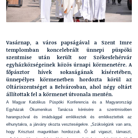
Vasárnap, a város papságával a Szent Imre
templomban koncelebrált ünnepi püspöki
szentmise után került sor Székesfehérvár
egyházközségeinek közös úrnapi körmenetére. A
főpásztor hívek sokaságának kíséretében,
ünnepélyes körmenetben hordozta körül az
Oltáriszentséget a Belvárosban, ahol négy oltárt
állítottak fel a körmenet útvonala mentén.
A Magyar Katolikus Püspöki Konferencia és a Magyarországi
Egyházak Ökumenikus Tanácsa kérésére a szentmisében
harangszóval és imádsággal emlékeztek és emlékeztettek az
elhunytakra, a járvány okozta veszteségekre. „Szükségünk van arra,
hogy Krisztust magunkban hordozzuk. Ő ad vigaszt, támaszt,