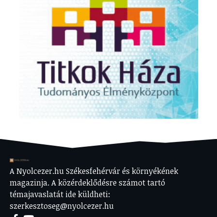
A Nyolcezer.hu Székesfehérvár és környékének
magazinja. A közérdeklődésre számot tartó
témajavaslatát ide küldheti:
szerkesztoseg@nyolcezer.hu