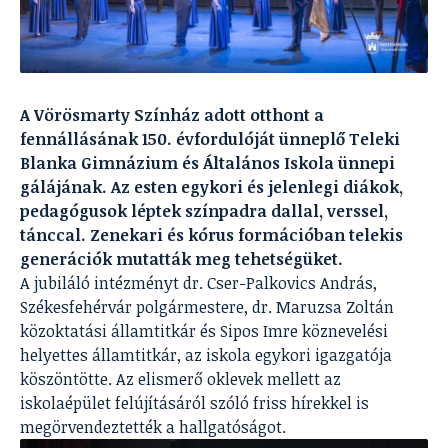
A Vörösmarty Színház adott otthont a
fennállásának 150. évfordulóját ünneplő Teleki
Blanka Gimnázium és Általános Iskola ünnepi
gálájának. Az esten egykori és jelenlegi diákok,
pedagógusok léptek színpadra dallal, verssel,
tánccal. Zenekari és kórus formációban telekis
generációk mutatták meg tehetségüket.
A jubiláló intézményt dr. Cser-Palkovics András,
Székesfehérvár polgármestere, dr. Maruzsa Zoltán
közoktatási államtitkár és Sipos Imre köznevelési
helyettes államtitkár, az iskola egykori igazgatója
köszöntötte. Az elismerő oklevek mellett az
iskolaépület felújításáról szóló friss hírekkel is
megörvendeztették a hallgatóságot.