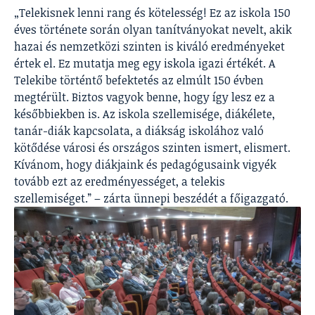
„Telekisnek lenni rang és kötelesség! Ez az iskola 150
éves története során olyan tanítványokat nevelt, akik
hazai és nemzetközi szinten is kiváló eredményeket
értek el. Ez mutatja meg egy iskola igazi értékét. A
Telekibe történtő befektetés az elmúlt 150 évben
megtérült. Biztos vagyok benne, hogy így lesz ez a
későbbiekben is. Az iskola szellemisége, diákélete,
tanár-diák kapcsolata, a diákság iskolához való
kötődése városi és országos szinten ismert, elismert.
Kívánom, hogy diákjaink és pedagógusaink vigyék
tovább ezt az eredményességet, a telekis
szellemiséget.” – zárta ünnepi beszédét a főigazgató.