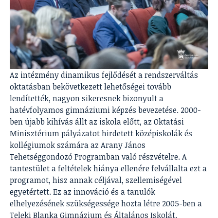
Az intézmény dinamikus fejlődését a rendszerváltás
oktatásban bekövetkezett lehetőségei tovább
lendítették, nagyon sikeresnek bizonyult a
hatévfolyamos gimnáziumi képzés bevezetése. 2000-
ben újabb kihívás állt az iskola előtt, az Oktatási
Minisztérium pályázatot hirdetett középiskolák és
kollégiumok számára az Arany János
Tehetséggondozó Programban való részvételre. A
tantestület a feltételek hiánya ellenére felvállalta ezt a
programot, hisz annak céljával, szellemiségével
egyetértett. Ez az innováció és a tanulók
elhelyezésének szükségessége hozta létre 2005-ben a
Teleki Blanka Gimnázium és Általános Iskolát.