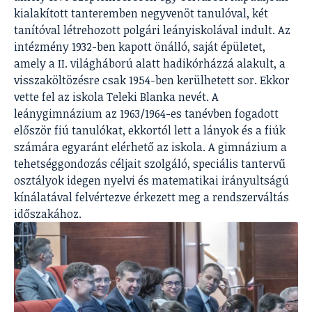
kialakított tanteremben negyvenöt tanulóval, két
tanítóval létrehozott polgári leányiskolával indult. Az
intézmény 1932-ben kapott önálló, saját épületet,
amely a II. világháború alatt hadikórházzá alakult, a
visszaköltözésre csak 1954-ben kerülhetett sor. Ekkor
vette fel az iskola Teleki Blanka nevét. A
leánygimnázium az 1963/1964-es tanévben fogadott
először fiú tanulókat, ekkortól lett a lányok és a fiúk
számára egyaránt elérhető az iskola. A gimnázium a
tehetséggondozás céljait szolgáló, speciális tantervű
osztályok idegen nyelvi és matematikai irányultságú
kínálatával felvértezve érkezett meg a rendszerváltás
időszakához.