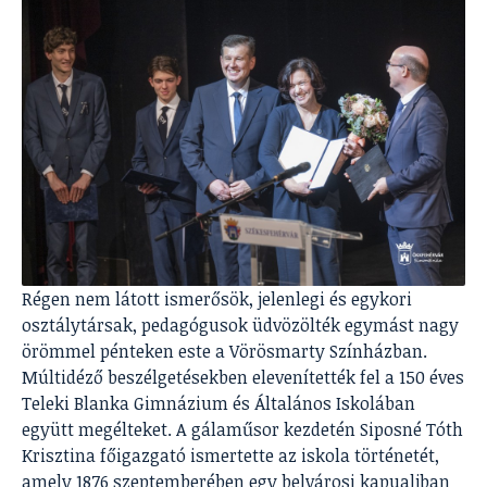
Régen nem látott ismerősök, jelenlegi és egykori
osztálytársak, pedagógusok üdvözölték egymást nagy
örömmel pénteken este a Vörösmarty Színházban.
Múltidéző beszélgetésekben elevenítették fel a 150 éves
Teleki Blanka Gimnázium és Általános Iskolában
együtt megélteket. A gálaműsor kezdetén Siposné Tóth
Krisztina főigazgató ismertette az iskola történetét,
amely 1876 szeptemberében egy belvárosi kapualjban