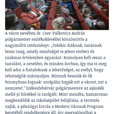
A város nevében dr. Cser-Palkovics András
polgármester emlékoklevéllel köszöntötte a
nagymúltú intézményt. „Telekis diáknak, tanárnak
lenni rang, amely minőséget is jelent emberi és
szakmai értelemben egyaránt. Komolyan kell venni a
tanulást, a nevelést, és minden korban, így ma is meg
kell adni a fiataloknak a lehetőséget, az esélyt, hogy
tehetségük szárnyaljon. Bízzunk bennük és ők
bizonyítani fognak: szolgálni fogják ezt a várost, ezt a
nemzetet.” Székesfehérvár polgármestere az ajándék
mellé jó hírekkel is szolgált. Mint mondta, hamarosan
megkezdődik az iskolaépület felújítása. A tervezés
zajlik, a pénzügyi forrás a Modern Városok Program
keretéből rendelkezésre áll, így megvalósulhat a