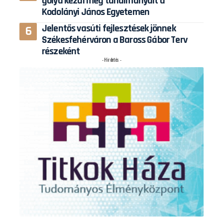
gólya kezdi meg tanulmányait a
Kodolányi János Egyetemen
Jelentős vasúti fejlesztések jönnek
Székesfehérváron a Baross Gábor Terv
részeként
- Hirdetés -