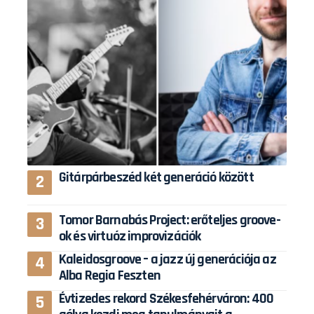
Gitárpárbeszéd két generáció között
Tomor Barnabás Project: erőteljes groove-
ok és virtuóz improvizációk
Kaleidosgroove – a jazz új generációja az
Alba Regia Feszten
Évtizedes rekord Székesfehérváron: 400